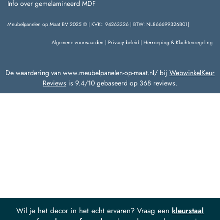
Info over gemelamineerd MDF
Meubelpanelen op Maat BV 2025 © | KVK:: 94263326 | BTW: NL866699326B01|
Algemene voorwaarden
|
Privacy beleid
|
Herroeping & Klachtenregeling
De waardering van www.meubelpanelen-op-maat.nl/ bij
WebwinkelKeur
Reviews
is 9.4/10 gebaseerd op 368 reviews.
Wil je het decor in het echt ervaren? Vraag een
kleurstaal