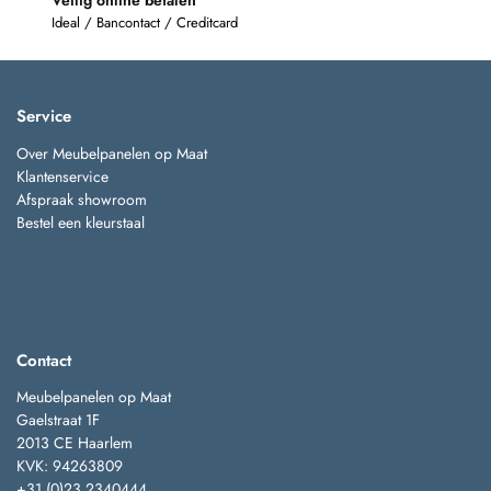
Veilig online betalen
Ideal / Bancontact / Creditcard
Service
Over Meubelpanelen op Maat
Klantenservice
Afspraak showroom
Bestel een kleurstaal
Contact
Meubelpanelen op Maat
Gaelstraat 1F
2013 CE Haarlem
KVK: 94263809
+31 (0)23 2340444