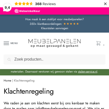
×
368
Reviews
9,4
Hoe maak ik een stuklijst voor meubelpanelen?
★★★★★
350+ klantbeoordelingen:
Kleurstalen aanvragen
MENU
0
Zoeken
Door de bouwvakperiode geldt momenteel een extra levertijd van circa 3 weken
bovenop de reguliere levertijd.
Onze showroom blijft gewoon geopend voor advies en het bekijken van
materialen. Daarnaast versturen wij gewoon stalen via
stalen-service.nl
.
Home
|
Klachtenregeling
Klachtenregeling
We raden je aan om klachten eerst bij ons kenbaar te maken
door te mailen naar info@meubelpanelen-op-maat.nl. We zijn er