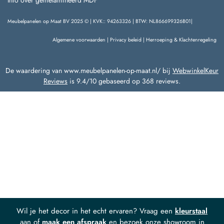
Info over gemelamineerd MDF
Meubelpanelen op Maat BV 2025 © | KVK:: 94263326 | BTW: NL866699326B01|
Algemene voorwaarden
|
Privacy beleid
|
Herroeping & Klachtenregeling
De waardering van www.meubelpanelen-op-maat.nl/ bij
WebwinkelKeur
Reviews
is 9.4/10 gebaseerd op 368 reviews.
Wil je het decor in het echt ervaren? Vraag een
kleurstaal
aan of
maak een afspraak
en bezoek onze showroom in