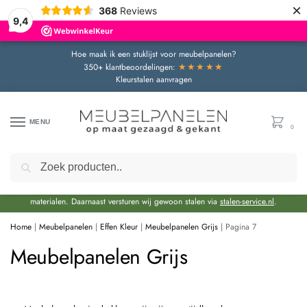
×
368
Reviews
9,4
Hoe maak ik een stuklijst voor meubelpanelen?
★★★★★
350+ klantbeoordelingen:
Kleurstalen aanvragen
MENU
0
Zoeken
Door de bouwvakperiode geldt momenteel een extra levertijd van circa 3 weken
bovenop de reguliere levertijd.
Onze showroom blijft gewoon geopend voor advies en het bekijken van
materialen. Daarnaast versturen wij gewoon stalen via
stalen-service.nl
.
Home
|
Meubelpanelen
|
Effen Kleur
|
Meubelpanelen Grijs
|
Pagina 7
Meubelpanelen Grijs