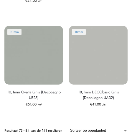
€
24,00
/m²
10mm
18mm
10,1mm Ovatta Grijs (DecoLegno
18,1mm DECObasic Grijs
UB25)
(DecoLegno UA32)
€
51,00
€
41,00
/m²
/m²
Resultaat 73–84 van de 141 resultaten