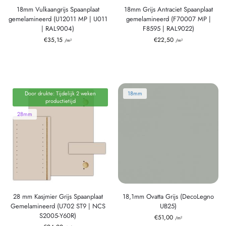
18mm Vulkaangrijs Spaanplaat
18mm Grijs Antraciet Spaanplaat
gemelamineerd (U12011 MP | U011
gemelamineerd (F70007 MP |
| RAL9004)
F8595 | RAL9022)
€
35,15
€
22,50
/m²
/m²
Door drukte: Tijdelijk 2 weken
18mm
productietijd
28mm
28 mm Kasjmier Grijs Spaanplaat
18,1mm Ovatta Grijs (DecoLegno
Gemelamineerd (U702 ST9 | NCS
UB25)
S2005-Y60R)
€
51,00
/m²