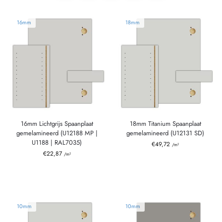
16mm
18mm
16mm Lichtgrijs Spaanplaat
18mm Titanium Spaanplaat
gemelamineerd (U12188 MP |
gemelamineerd (U12131 SD)
U1188 | RAL7035)
€
49,72
/m²
€
22,87
/m²
10mm
10mm