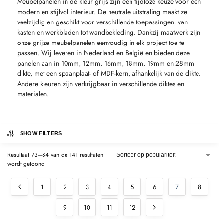
Meubelpanelen in de kleur grijs zijn een tijdloze keuze voor een
modern en stijlvol interieur. De neutrale uitstraling maakt ze
veelzijdig en geschikt voor verschillende toepassingen, van
kasten en werkbladen tot wandbekleding. Dankzij maatwerk zijn
onze grijze meubelpanelen eenvoudig in elk project toe te
passen. Wij leveren in Nederland en België en bieden deze
panelen aan in 10mm, 12mm, 16mm, 18mm, 19mm en 28mm
dikte, met een spaanplaat- of MDF-kern, afhankelijk van de dikte.
Andere kleuren zijn verkrijgbaar in verschillende diktes en
materialen.
SHOW FILTERS
Resultaat 73–84 van de 141 resultaten
wordt getoond
1
2
3
4
5
6
7
8
9
10
11
12