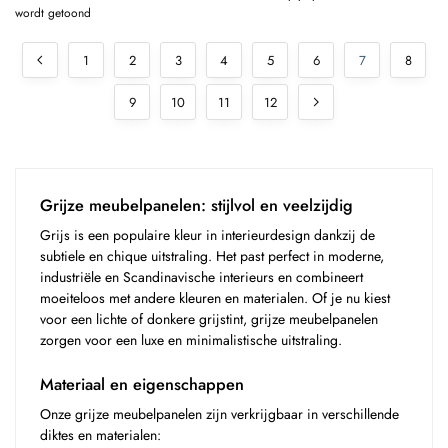
wordt getoond
1
2
3
4
5
6
7
8
9
10
11
12
Grijze meubelpanelen: stijlvol en veelzijdig
Grijs is een populaire kleur in interieurdesign dankzij de
subtiele en chique uitstraling. Het past perfect in moderne,
industriële en Scandinavische interieurs en combineert
moeiteloos met andere kleuren en materialen. Of je nu kiest
voor een lichte of donkere grijstint, grijze meubelpanelen
zorgen voor een luxe en minimalistische uitstraling.
Materiaal en eigenschappen
Onze grijze meubelpanelen zijn verkrijgbaar in verschillende
diktes en materialen: