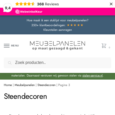
×
368
Reviews
9,4
Hoe maak ik een stuklijst voor meubelpanelen?
★★★★★
350+ klantbeoordelingen:
Kleurstalen aanvragen
MENU
0
Zoeken
Door de bouwvakperiode geldt momenteel een extra levertijd van circa 3 weken
bovenop de reguliere levertijd.
Onze showroom blijft gewoon geopend voor advies en het bekijken van
materialen. Daarnaast versturen wij gewoon stalen via
stalen-service.nl
.
Home
|
Meubelpanelen
|
Steendecoren
|
Pagina 3
Steendecoren