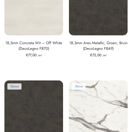
18,5mm Concreta Wit – Off White
18,3mm Ares Metallic, Groen, Bruin
(DecoLegno FB70)
(DecoLegno FB49)
€
77,00
€
72,00
/m²
/m²
10mm
18mm