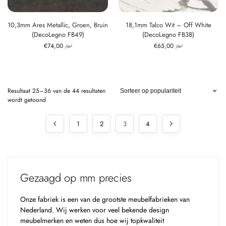
10,3mm Ares Metallic, Groen, Bruin
18,1mm Talco Wit – Off White
(DecoLegno FB49)
(DecoLegno FB38)
€
74,00
€
65,00
/m²
/m²
Resultaat 25–36 van de 44 resultaten
wordt getoond
1
2
3
4
Gezaagd op mm precies
Onze fabriek is een van de grootste meubelfabrieken van
Nederland. Wij werken voor veel bekende design
meubelmerken en weten dus hoe wij topkwaliteit