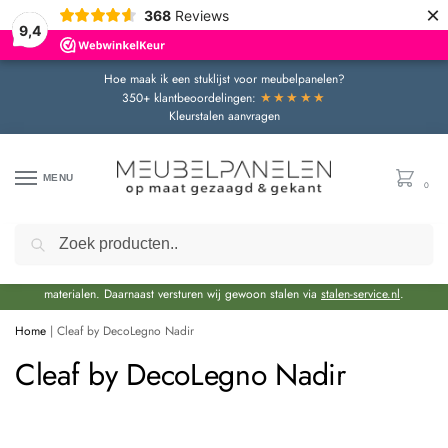
×
368
Reviews
9,4
Hoe maak ik een stuklijst voor meubelpanelen?
★★★★★
350+ klantbeoordelingen:
Kleurstalen aanvragen
MENU
0
Zoeken
Door de bouwvakperiode geldt momenteel een extra levertijd van circa 3 weken
bovenop de reguliere levertijd.
Onze showroom blijft gewoon geopend voor advies en het bekijken van
materialen. Daarnaast versturen wij gewoon stalen via
stalen-service.nl
.
Home
|
Cleaf by DecoLegno Nadir
Cleaf by DecoLegno Nadir