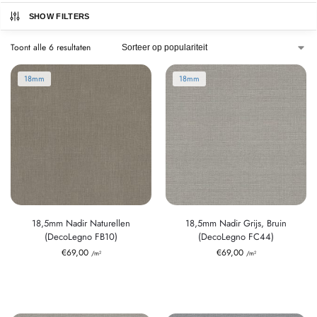
SHOW FILTERS
Toont alle 6 resultaten
18mm
18mm
18,5mm Nadir Naturellen
18,5mm Nadir Grijs, Bruin
(DecoLegno FB10)
(DecoLegno FC44)
€
69,00
€
69,00
/m²
/m²