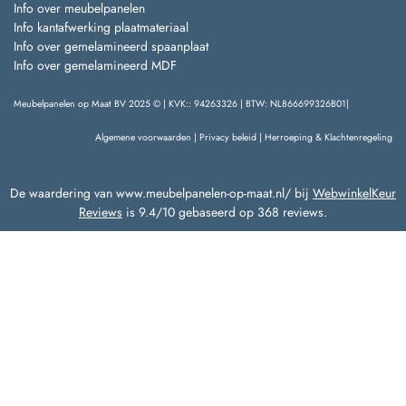
Info over meubelpanelen
Info kantafwerking plaatmateriaal
Info over gemelamineerd spaanplaat
Info over gemelamineerd MDF
Meubelpanelen op Maat BV 2025 © | KVK:: 94263326 | BTW: NL866699326B01|
Algemene voorwaarden
|
Privacy beleid
|
Herroeping & Klachtenregeling
De waardering van www.meubelpanelen-op-maat.nl/ bij
WebwinkelKeur
Reviews
is 9.4/10 gebaseerd op 368 reviews.