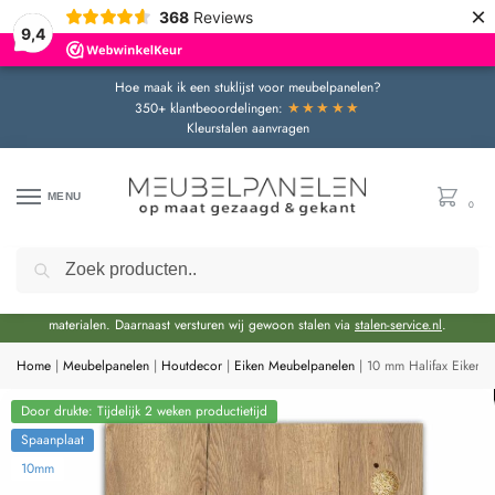
×
368
Reviews
9,4
Hoe maak ik een stuklijst voor meubelpanelen?
★★★★★
350+ klantbeoordelingen:
Kleurstalen aanvragen
MENU
0
Zoeken
Door de bouwvakperiode geldt momenteel een extra levertijd van circa 3 weken
bovenop de reguliere levertijd.
Onze showroom blijft gewoon geopend voor advies en het bekijken van
materialen. Daarnaast versturen wij gewoon stalen via
stalen-service.nl
.
Home
|
Meubelpanelen
|
Houtdecor
|
Eiken Meubelpanelen
|
10 mm Halifax Eiken 
Door drukte: Tijdelijk 2 weken productietijd
Spaanplaat
10mm