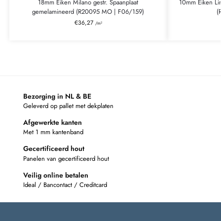
18mm Eiken Milano gestr. Spaanplaat
10mm Eiken Li
gemelamineerd (R20095 MO | F06/159)
(
€
36,27
/m²
Bezorging in NL & BE
Geleverd op pallet met dekplaten
Afgewerkte kanten
Met 1 mm kantenband
Gecertificeerd hout
Panelen van gecertificeerd hout
Veilig online betalen
Ideal / Bancontact / Creditcard