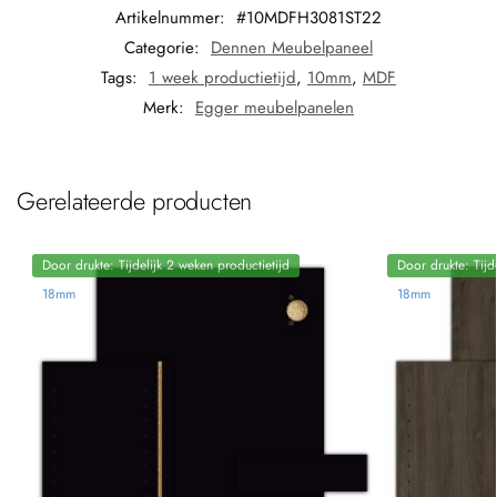
Artikelnummer:
#10MDFH3081ST22
Categorie:
Dennen Meubelpaneel
Tags:
1 week productietijd
,
10mm
,
MDF
Merk:
Egger meubelpanelen
Gerelateerde producten
Door drukte: Tijdelijk 2 weken productietijd
Door drukte: Tijd
18mm
18mm