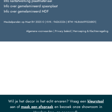
Info kantafwerking plaatmateriaal
Info over gemelamineerd spaanplaat
Info over gemelamineerd MDF
Meubelpanelen op Maat BV 2025 © | KVK:: 94263326 | BTW: NL866699326B01|
Algemene voorwaarden
|
Privacy beleid
|
Herroeping & Klachtenregeling
Wil je het decor in het echt ervaren? Vraag een
kleurstaal
aan of
maak een afspraak
en bezoek onze showroom in