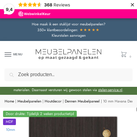
×
368
Reviews
9,4
Hoe maak ik een stuklijst voor meubelpanelen?
★★★★★
350+ klantbeoordelingen:
Kleurstalen aanvragen
MENU
0
Zoeken
Door de bouwvakperiode geldt momenteel een extra levertijd van circa 3 weken
bovenop de reguliere levertijd.
Onze showroom blijft gewoon geopend voor advies en het bekijken van
materialen. Daarnaast versturen wij gewoon stalen via
stalen-service.nl
.
Home
|
Meubelpanelen
|
Houtdecor
|
Dennen Meubelpaneel
|
10 mm Havana Den Z
Door drukte: Tijdelijk 2 weken productietijd
MDF
10mm