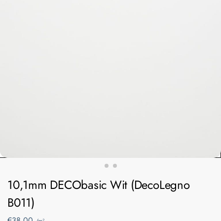
10,1mm DECObasic Wit (DecoLegno
B011)
€
38,00
/m²