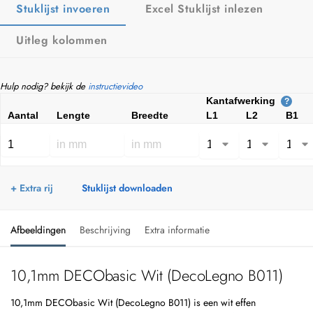
Stuklijst invoeren
Excel Stuklijst inlezen
Uitleg kolommen
Hulp nodig? bekijk de
instructievideo
Kantafwerking
?
Aantal
Lengte
Breedte
L1
L2
B1
+ Extra rij
Stuklijst downloaden
Afbeeldingen
Beschrijving
Extra informatie
10,1mm DECObasic Wit (DecoLegno B011)
10,1mm DECObasic Wit (DecoLegno B011) is een wit effen