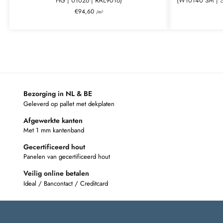
HG | U1026 | RAL9016)
(W10140 SM | S
€
94,60
/m²
Bezorging in NL & BE
Geleverd op pallet met dekplaten
Afgewerkte kanten
Met 1 mm kantenband
Gecertificeerd hout
Panelen van gecertificeerd hout
Veilig online betalen
Ideal / Bancontact / Creditcard