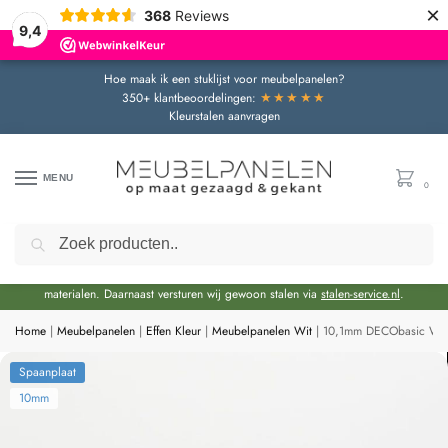
×
368
Reviews
9,4
Hoe maak ik een stuklijst voor meubelpanelen?
★★★★★
350+ klantbeoordelingen:
Kleurstalen aanvragen
MENU
0
Zoeken
Door de bouwvakperiode geldt momenteel een extra levertijd van circa 3 weken
bovenop de reguliere levertijd.
Onze showroom blijft gewoon geopend voor advies en het bekijken van
materialen. Daarnaast versturen wij gewoon stalen via
stalen-service.nl
.
Home
|
Meubelpanelen
|
Effen Kleur
|
Meubelpanelen Wit
|
10,1mm DECObasic Wit
Spaanplaat
10mm