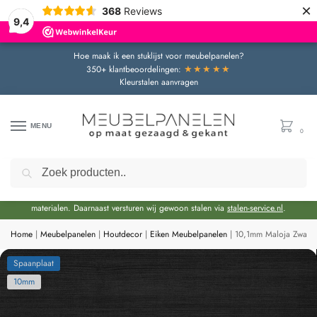
×
368
Reviews
9,4
Hoe maak ik een stuklijst voor meubelpanelen?
★★★★★
350+ klantbeoordelingen:
Kleurstalen aanvragen
MENU
0
Zoeken
Door de bouwvakperiode geldt momenteel een extra levertijd van circa 3 weken
bovenop de reguliere levertijd.
Onze showroom blijft gewoon geopend voor advies en het bekijken van
materialen. Daarnaast versturen wij gewoon stalen via
stalen-service.nl
.
Home
|
Meubelpanelen
|
Houtdecor
|
Eiken Meubelpanelen
|
10,1mm Maloja Zwart
Spaanplaat
10mm