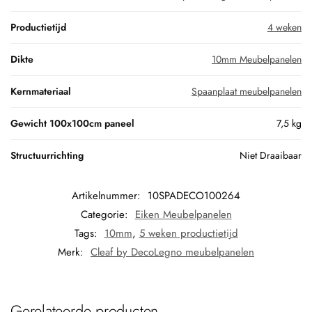
Productietijd
4 weken
Dikte
10mm Meubelpanelen
Kernmateriaal
Spaanplaat meubelpanelen
Gewicht 100x100cm paneel
7,5 kg
Structuurrichting
Niet Draaibaar
Artikelnummer:
10SPADECO100264
Categorie:
Eiken Meubelpanelen
Tags:
10mm
,
5 weken productietijd
Merk:
Cleaf by DecoLegno meubelpanelen
Gerelateerde producten