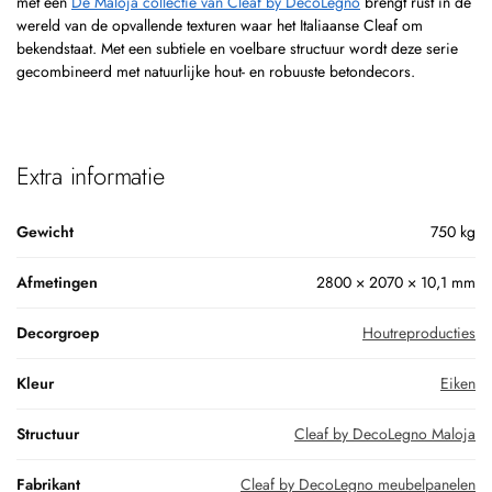
met een
De Maloja collectie van Cleaf by DecoLegno
brengt rust in de
wereld van de opvallende texturen waar het Italiaanse Cleaf om
bekendstaat. Met een subtiele en voelbare structuur wordt deze serie
gecombineerd met natuurlijke hout- en robuuste betondecors.
Extra informatie
Gewicht
750 kg
Afmetingen
2800 × 2070 × 10,1 mm
Decorgroep
Houtreproducties
Kleur
Eiken
Structuur
Cleaf by DecoLegno Maloja
Fabrikant
Cleaf by DecoLegno meubelpanelen