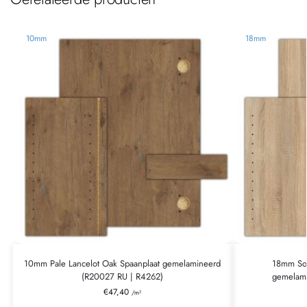
10mm
18mm
10mm Pale Lancelot Oak Spaanplaat gemelamineerd
18mm Son
(R20027 RU | R4262)
gemelami
€
47,40
/m²