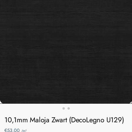
10,1mm Maloja Zwart (DecoLegno U129)
€
53,00
/m²