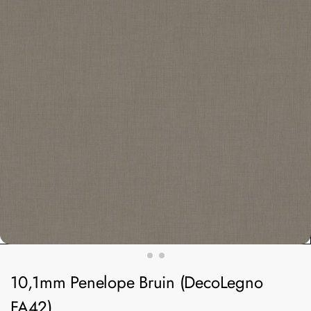
10,1mm Penelope Bruin (DecoLegno
FA42)