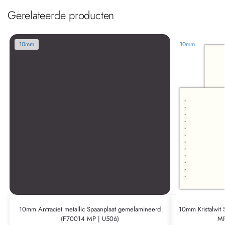
Gerelateerde producten
10mm
10mm
10mm Antraciet metallic Spaanplaat gemelamineerd
10mm Kristalwit
(F70014 MP | U506)
MP