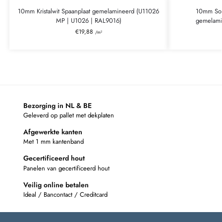
10mm Kristalwit Spaanplaat gemelamineerd (U11026
10mm Son
MP | U1026 | RAL9016)
gemelami
€
19,88
/m²
Bezorging in NL & BE
Geleverd op pallet met dekplaten
Afgewerkte kanten
Met 1 mm kantenband
Gecertificeerd hout
Panelen van gecertificeerd hout
Veilig online betalen
Ideal / Bancontact / Creditcard