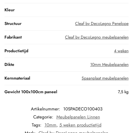
Kleur
Structuur
Cleaf by DecoLegno Penelope
Fabrikant
Cleaf by DecoLegno meubelpanelen
Productietijd
4 weken
Dikte
10mm Meubelpanelen
Kernmateriaal
Spaanplaat meubelpanelen
Gewicht 100x100cm paneel
7,5 kg
Artikelnummer:
10SPADECO100403
Categorie:
Meubelpanelen Linnen
Tags:
10mm
,
5 weken productietijd
Merk:
Cleaf by DecoLegno meubelpanelen