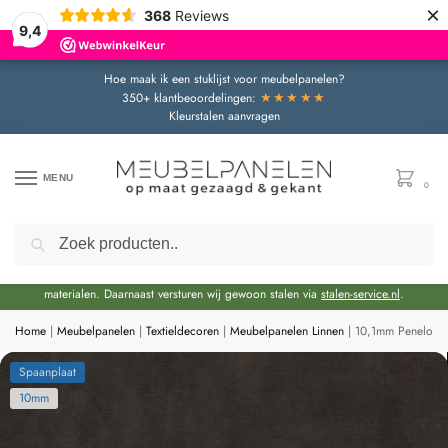
×
368
Reviews
9,4
Hoe maak ik een stuklijst voor meubelpanelen?
★★★★★
350+ klantbeoordelingen:
Kleurstalen aanvragen
MENU
0
Zoeken
Door de bouwvakperiode geldt momenteel een extra levertijd van circa 3 weken
bovenop de reguliere levertijd.
Onze showroom blijft gewoon geopend voor advies en het bekijken van
materialen. Daarnaast versturen wij gewoon stalen via
stalen-service.nl
.
Home
|
Meubelpanelen
|
Textieldecoren
|
Meubelpanelen Linnen
|
10,1mm Penelope 
Spaanplaat
10mm