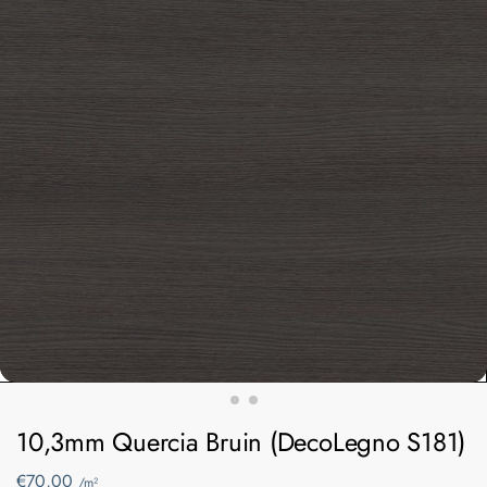
10,3mm Quercia Bruin (DecoLegno S181)
€
70,00
/m²