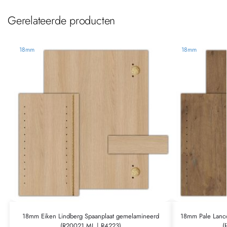
Gerelateerde producten
18mm
18mm
18mm Eiken Lindberg Spaanplaat gemelamineerd
18mm Pale Lance
(R20021 ML | R4223)
(