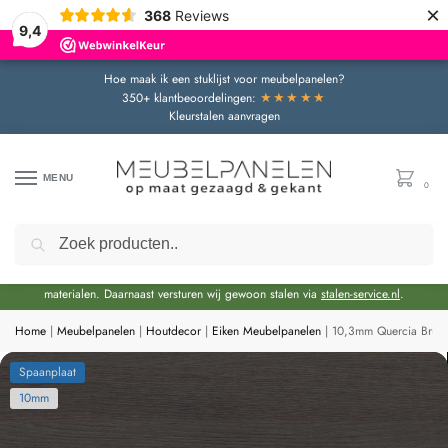
×
368
Reviews
9,4
Hoe maak ik een stuklijst voor meubelpanelen?
★★★★★
350+ klantbeoordelingen:
Kleurstalen aanvragen
MENU
0
Zoeken
Door de bouwvakperiode geldt momenteel een extra levertijd van circa 3 weken
bovenop de reguliere levertijd.
Onze showroom blijft gewoon geopend voor advies en het bekijken van
materialen. Daarnaast versturen wij gewoon stalen via
stalen-service.nl
.
Home
|
Meubelpanelen
|
Houtdecor
|
Eiken Meubelpanelen
|
10,3mm Quercia Bruin
Spaanplaat
10mm