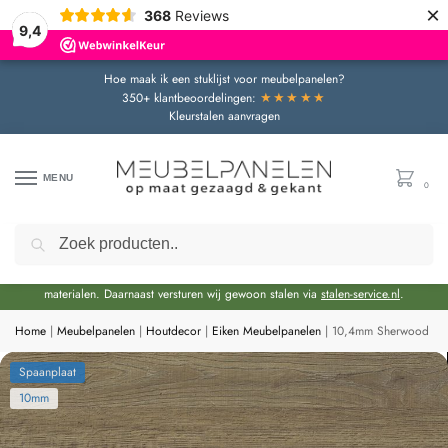
×
368
Reviews
9,4
Hoe maak ik een stuklijst voor meubelpanelen?
★★★★★
350+ klantbeoordelingen:
Kleurstalen aanvragen
MENU
0
Zoeken
Door de bouwvakperiode geldt momenteel een extra levertijd van circa 3 weken
bovenop de reguliere levertijd.
Onze showroom blijft gewoon geopend voor advies en het bekijken van
materialen. Daarnaast versturen wij gewoon stalen via
stalen-service.nl
.
Home
|
Meubelpanelen
|
Houtdecor
|
Eiken Meubelpanelen
|
10,4mm Sherwood Bru
Spaanplaat
10mm