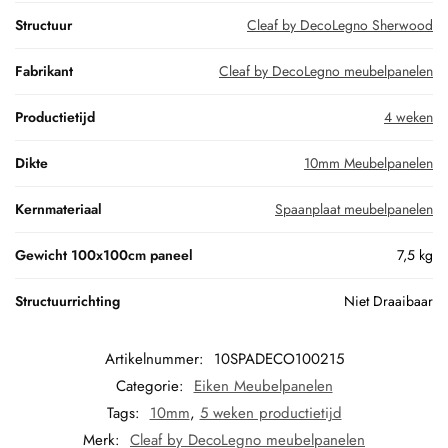
Structuur
Cleaf by DecoLegno Sherwood
Fabrikant
Cleaf by DecoLegno meubelpanelen
Productietijd
4 weken
Dikte
10mm Meubelpanelen
Kernmateriaal
Spaanplaat meubelpanelen
Gewicht 100x100cm paneel
7,5 kg
Structuurrichting
Niet Draaibaar
Artikelnummer:
10SPADECO100215
Categorie:
Eiken Meubelpanelen
Tags:
10mm
,
5 weken productietijd
Merk:
Cleaf by DecoLegno meubelpanelen