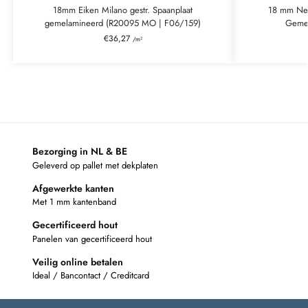
18mm Eiken Milano gestr. Spaanplaat
18 mm Neb
gemelamineerd (R20095 MO | F06/159)
Gemel
€
36,27
/m²
Bezorging in NL & BE
Geleverd op pallet met dekplaten
Afgewerkte kanten
Met 1 mm kantenband
Gecertificeerd hout
Panelen van gecertificeerd hout
Veilig online betalen
Ideal / Bancontact / Creditcard