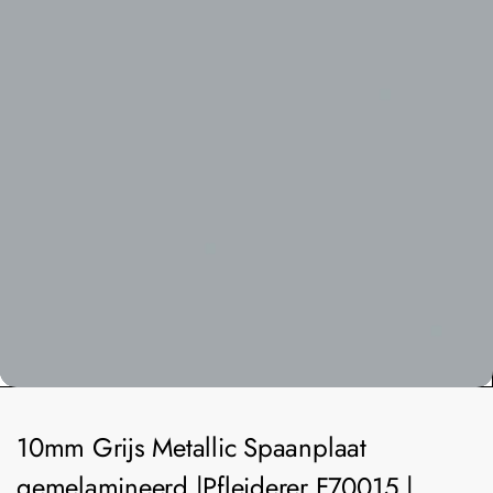
10mm Grijs Metallic Spaanplaat
gemelamineerd |Pfleiderer F70015 |