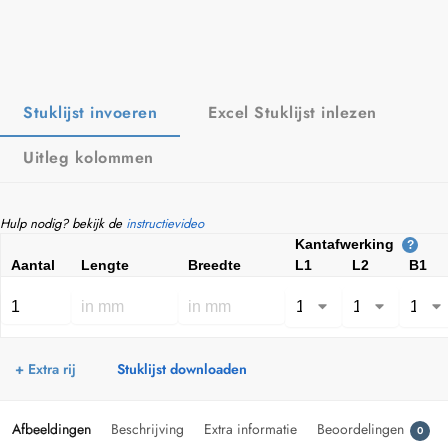
Stuklijst invoeren
Excel Stuklijst inlezen
Uitleg kolommen
Hulp nodig? bekijk de
instructievideo
Kantafwerking
?
Aantal
Lengte
Breedte
L1
L2
B1
+ Extra rij
Stuklijst downloaden
Afbeeldingen
Beschrijving
Extra informatie
Beoordelingen
0