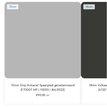
10mm
18mm
10mm Grijs Antraciet Spaanplaat gemelamineerd
18mm Vulkaan
(F70007 MP | F8595 | RAL9022)
(U120
€
99,00
/m²