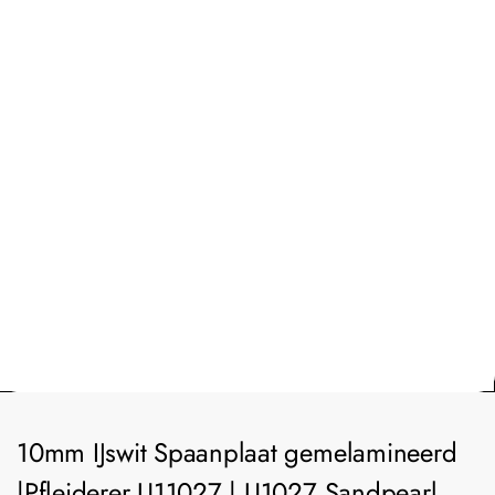
10mm IJswit Spaanplaat gemelamineerd
|Pfleiderer U11027 | U1027 Sandpearl