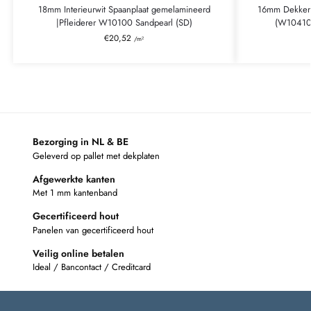
18mm Interieurwit Spaanplaat gemelamineerd
16mm Dekkend
|Pfleiderer W10100 Sandpearl (SD)
(W10410
€
20,52
/m²
Bezorging in NL & BE
Geleverd op pallet met dekplaten
Afgewerkte kanten
Met 1 mm kantenband
Gecertificeerd hout
Panelen van gecertificeerd hout
Veilig online betalen
Ideal / Bancontact / Creditcard