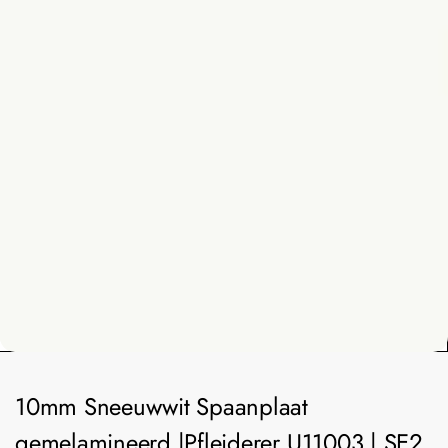
10mm Sneeuwwit Spaanplaat
gemelamineerd |Pfleiderer U11003 | SE2