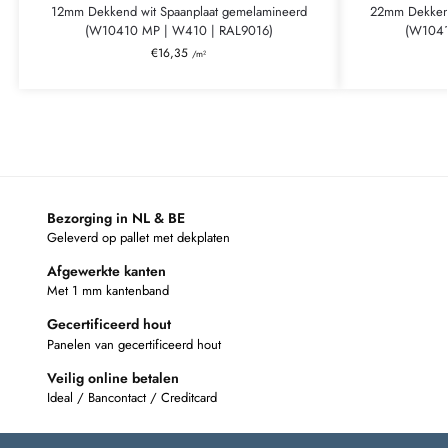
12mm Dekkend wit Spaanplaat gemelamineerd
22mm Dekkend
(W10410 MP | W410 | RAL9016)
(W1041
€
16,35
/m²
Bezorging in NL & BE
Geleverd op pallet met dekplaten
Afgewerkte kanten
Met 1 mm kantenband
Gecertificeerd hout
Panelen van gecertificeerd hout
Veilig online betalen
Ideal / Bancontact / Creditcard