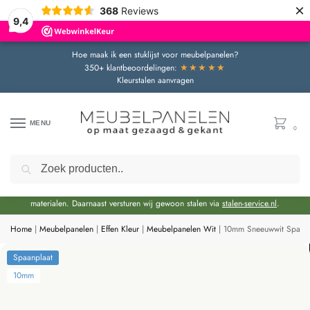
×
368
Reviews
9,4
Hoe maak ik een stuklijst voor meubelpanelen?
★★★★★
350+ klantbeoordelingen:
Kleurstalen aanvragen
MENU
0
Zoeken
Door de bouwvakperiode geldt momenteel een extra levertijd van circa 3 weken
bovenop de reguliere levertijd.
Onze showroom blijft gewoon geopend voor advies en het bekijken van
materialen. Daarnaast versturen wij gewoon stalen via
stalen-service.nl
.
Home
|
Meubelpanelen
|
Effen Kleur
|
Meubelpanelen Wit
|
10mm Sneeuwwit Spaanpl
Spaanplaat
10mm