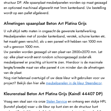
structuur DP. Alle spaanplaat meubelpanelen worden op maat gezaagd
en optioneel machinaal afgewerkt met 1mm kantenband. Uw bestelling
wordt op een pallet afgeleverd.
Afmetingen spaanplaat Beton Art Platina Grijs
U vult altijd netto maten in ongeacht de gewenste kantafwerking.
Meubelpanelen met of zonder kantenband, verstek, schuine kanten etc.
het maakt geen verschil; als u een paneel wilt hebben van 1000 mm
vult u gewoon 1000 mm.
Uw panelen worden gezaagd uit een plaat van 2800×2070 mm. Let
op: elke plaat wordt eerst rondom schoongezaagd zodat elk
meubelpaneel er prachtig uit komt te zien. Hierdoor is de maximale
lengte/breedte maat van elke paneel 4 cm minder dan de afmetingen
van de plaat.
Nog niet helemaal overtuigd of uw deze kleur wilt gebruiken voor uw
project? Bekijk dan hier alle
meubelpanelen in de kleur Steendecor
.
Kleurenstaal Beton Art Platina Grijs (Kaindl 44407 DP)
Vraag een staal aan via onze
Stalen Service
en ontvang een stukje HPL
(kunstof plaatje) waar u de kleur op kunt zien en de structuur kunt