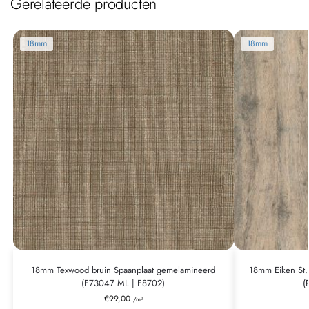
Gerelateerde producten
18mm
18mm
18mm Texwood bruin Spaanplaat gemelamineerd
18mm Eiken St.
(F73047 ML | F8702)
(
€
99,00
/m²