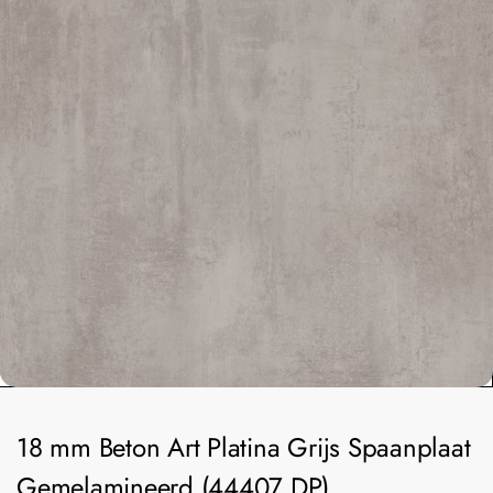
18 mm Beton Art Platina Grijs Spaanplaat
Gemelamineerd (44407 DP)