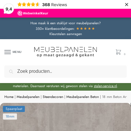
×
368
Reviews
9,4
Hoe maak ik een stuklijst voor meubelpanelen?
★★★★★
350+ klantbeoordelingen:
Kleurstalen aanvragen
MENU
0
Zoeken
Door de bouwvakperiode geldt momenteel een extra levertijd van circa 3 weken
bovenop de reguliere levertijd.
Onze showroom blijft gewoon geopend voor advies en het bekijken van
materialen. Daarnaast versturen wij gewoon stalen via
stalen-service.nl
.
Home
|
Meubelpanelen
|
Steendecoren
|
Meubelpanelen Beton
|
18 mm Beton Art P
Spaanplaat
18mm