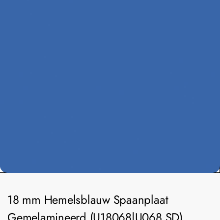
18 mm Hemelsblauw Spaanplaat
Gemelamineerd (U18068|U068 SD)