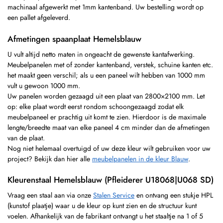
machinaal afgewerkt met 1mm kantenband. Uw bestelling wordt op
een pallet afgeleverd.
Afmetingen spaanplaat Hemelsblauw
U vult altijd netto maten in ongeacht de gewenste kantafwerking.
Meubelpanelen met of zonder kantenband, verstek, schuine kanten etc.
het maakt geen verschil; als u een paneel wilt hebben van 1000 mm
vult u gewoon 1000 mm.
Uw panelen worden gezaagd uit een plaat van 2800×2100 mm. Let
op: elke plaat wordt eerst rondom schoongezaagd zodat elk
meubelpaneel er prachtig uit komt te zien. Hierdoor is de maximale
lengte/breedte maat van elke paneel 4 cm minder dan de afmetingen
van de plaat.
Nog niet helemaal overtuigd of uw deze kleur wilt gebruiken voor uw
project? Bekijk dan hier alle
meubelpanelen in de kleur Blauw
.
Kleurenstaal Hemelsblauw (Pfleiderer U18068|U068 SD)
Vraag een staal aan via onze
Stalen Service
en ontvang een stukje HPL
(kunstof plaatje) waar u de kleur op kunt zien en de structuur kunt
voelen. Afhankelijk van de fabrikant ontvangt u het staaltje na 1 of 5