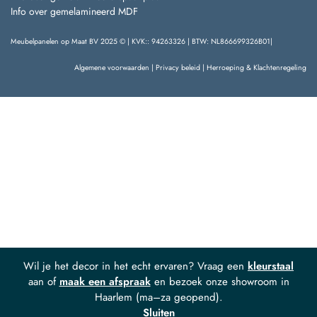
Info over gemelamineerd MDF
Meubelpanelen op Maat BV 2025 © | KVK:: 94263326 | BTW: NL866699326B01|
Algemene voorwaarden
|
Privacy beleid
|
Herroeping & Klachtenregeling
Wil je het decor in het echt ervaren? Vraag een
kleurstaal
aan of
maak een afspraak
en bezoek onze showroom in
Haarlem (ma–za geopend).
Sluiten