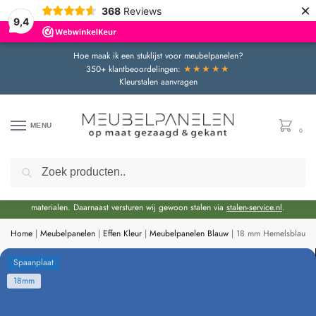
×
368
Reviews
9,4
Hoe maak ik een stuklijst voor meubelpanelen?
★★★★★
350+ klantbeoordelingen:
Kleurstalen aanvragen
MENU
0
Zoeken
Door de bouwvakperiode geldt momenteel een extra levertijd van circa 3 weken
bovenop de reguliere levertijd.
Onze showroom blijft gewoon geopend voor advies en het bekijken van
materialen. Daarnaast versturen wij gewoon stalen via
stalen-service.nl
.
Home
|
Meubelpanelen
|
Effen Kleur
|
Meubelpanelen Blauw
|
18 mm Hemelsblauw 
Spaanplaat
18mm