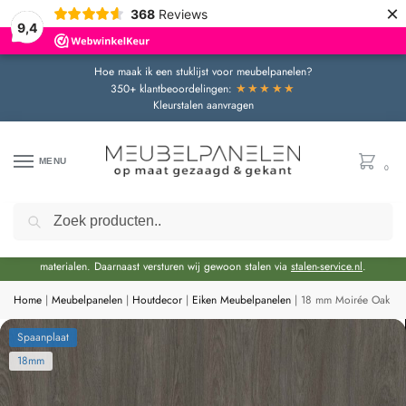
×
368
Reviews
9,4
Hoe maak ik een stuklijst voor meubelpanelen?
★★★★★
350+ klantbeoordelingen:
Kleurstalen aanvragen
MENU
0
Zoeken
Door de bouwvakperiode geldt momenteel een extra levertijd van circa 3 weken
bovenop de reguliere levertijd.
Onze showroom blijft gewoon geopend voor advies en het bekijken van
materialen. Daarnaast versturen wij gewoon stalen via
stalen-service.nl
.
Home
|
Meubelpanelen
|
Houtdecor
|
Eiken Meubelpanelen
|
18 mm Moirée Oak Spa
Spaanplaat
18mm