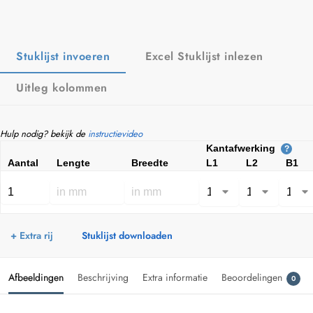
Stuklijst invoeren
Excel Stuklijst inlezen
Uitleg kolommen
Hulp nodig? bekijk de
instructievideo
Kantafwerking
?
Aantal
Lengte
Breedte
L1
L2
B1
+ Extra rij
Stuklijst downloaden
Afbeeldingen
Beschrijving
Extra informatie
Beoordelingen
0