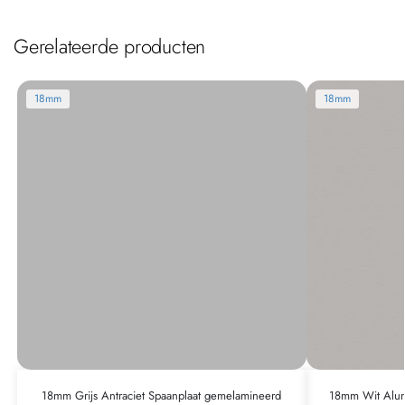
Gerelateerde producten
18mm
18mm
18mm Grijs Antraciet Spaanplaat gemelamineerd
18mm Wit Alum