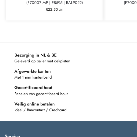
(F70007 MP | F8595 | RAL9022)
(F7000
€
22,50
/m²
Bezorging in NL & BE
Geleverd op pallet met dekplaten
Afgewerkte kanten
Met 1 mm kantenband
Gecertificeerd hout
Panelen van gecertificeerd hout
Veilig online betalen
Ideal / Bancontact / Creditcard
Service