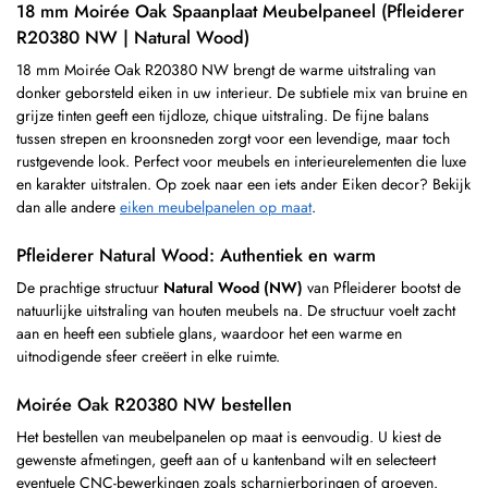
18 mm Moirée Oak Spaanplaat Meubelpaneel (Pfleiderer
R20380 NW | Natural Wood)
18 mm Moirée Oak R20380 NW brengt de warme uitstraling van
donker geborsteld eiken in uw interieur. De subtiele mix van bruine en
grijze tinten geeft een tijdloze, chique uitstraling. De fijne balans
tussen strepen en kroonsneden zorgt voor een levendige, maar toch
rustgevende look. Perfect voor meubels en interieurelementen die luxe
en karakter uitstralen. Op zoek naar een iets ander Eiken decor? Bekijk
dan alle andere
eiken meubelpanelen op maat
.
Pfleiderer Natural Wood: Authentiek en warm
De prachtige structuur
Natural Wood (NW)
van Pfleiderer bootst de
natuurlijke uitstraling van houten meubels na. De structuur voelt zacht
aan en heeft een subtiele glans, waardoor het een warme en
uitnodigende sfeer creëert in elke ruimte.
Moirée Oak R20380 NW bestellen
Het bestellen van meubelpanelen op maat is eenvoudig. U kiest de
gewenste afmetingen, geeft aan of u kantenband wilt en selecteert
eventuele CNC-bewerkingen zoals scharnierboringen of groeven.