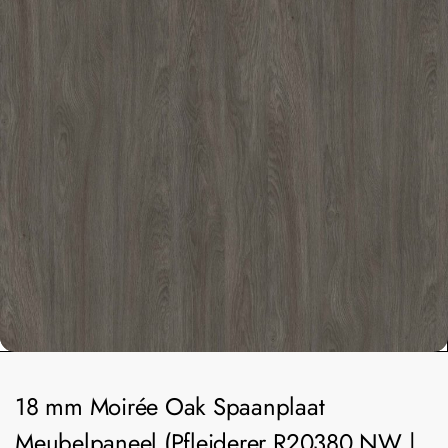
18 mm Moirée Oak Spaanplaat
Meubelpaneel (Pfleiderer R20380 NW |