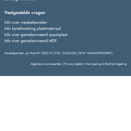
Veelgestelde vragen
Info over meubelpanelen
Info kantafwerking plaatmateriaal
Info over gemelamineerd spaanplaat
Info over gemelamineerd MDF
Meubelpanelen op Maat BV 2025 © | KVK:: 94263326 | BTW: NL866699326B01|
Algemene voorwaarden
|
Privacy beleid
|
Herroeping & Klachtenregeling