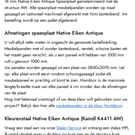
18 mm Native Eiken Antique Spaanplaat gemelamineerd met de
structuur AW. Alle spaanplaat meubelpanelen worden op maat
gezaagd en optioneel machinaal afgewerkt met 1mm kantenband. Uw
bestelling wordt op een pallet afgeleverd.
Afmetingen spaanplaat Native Eiken Antique
U vult altijd netto maten in ongeacht de gewenste kantafwerking.
Meubelpanelen met of zonder kantenband, verstek, schuine kanten etc.
het maakt geen verschil; als u een paneel wilt hebben van 1000 mm
vult u gewoon 1000 mm.
Uw panelen worden gezaagd uit een plaat van 2800×2070 mm. Let
op: elke plaat wordt eerst rondom schoongezaagd zodat elk
meubelpaneel er prachtig uit komt te zien. Hierdoor is de maximale
lengte/breedte maat van elke paneel 4 cm minder dan de afmetingen
van de plaat.
Nog niet helemaal overtuigd of uw deze kleur wilt gebruiken voor uw
project? Bekijk dan hier alle
meubelpanelen in de kleur Houtdecor
.
Kleurenstaal Native Eiken Antique (Kaindl K4411 AW)
Vraag een staal aan via onze
Stalen Service
en ontvang een stukje HPL
(kunstof plaatje) waar u de kleur op kunt zien en de structuur kunt