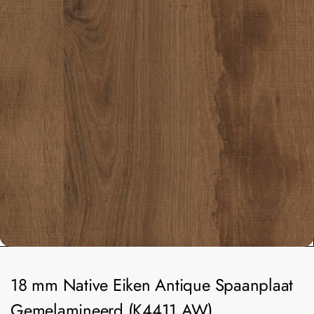
18 mm Native Eiken Antique Spaanplaat
Gemelamineerd (K4411 AW)