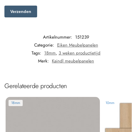
Artikelnummer:
151239
Categorie:
Eiken Meubelpanelen
Tags:
18mm
,
3 weken productietijd
Merk:
Kaindl meubelpanelen
Gerelateerde producten
18mm
10mm