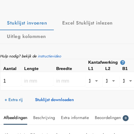
Stuklijst invoeren
Excel Stuklijst inlezen
Uitleg kolommen
Hulp nodig? bekijk de
instructievideo
Kantafwerking
?
Aantal
Lengte
Breedte
L1
L2
B1
+ Extra rij
Stuklijst downloaden
Afbeeldingen
Beschrijving
Extra informatie
Beoordelingen
0