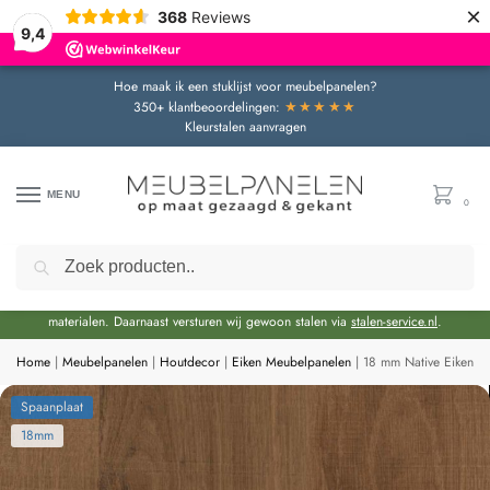
×
368
Reviews
9,4
Hoe maak ik een stuklijst voor meubelpanelen?
★★★★★
350+ klantbeoordelingen:
Kleurstalen aanvragen
MENU
0
Zoeken
Door de bouwvakperiode geldt momenteel een extra levertijd van circa 3 weken
bovenop de reguliere levertijd.
Onze showroom blijft gewoon geopend voor advies en het bekijken van
materialen. Daarnaast versturen wij gewoon stalen via
stalen-service.nl
.
Home
|
Meubelpanelen
|
Houtdecor
|
Eiken Meubelpanelen
|
18 mm Native Eiken A
Spaanplaat
18mm