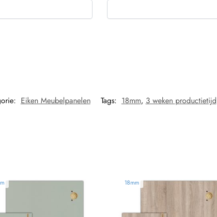
orie:
Eiken Meubelpanelen
Tags:
18mm
,
3 weken productietijd
mm
18mm