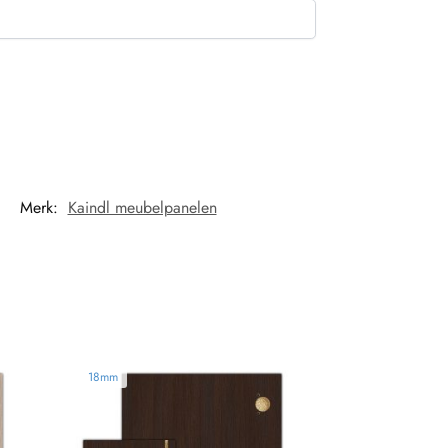
Merk:
Kaindl meubelpanelen
18mm