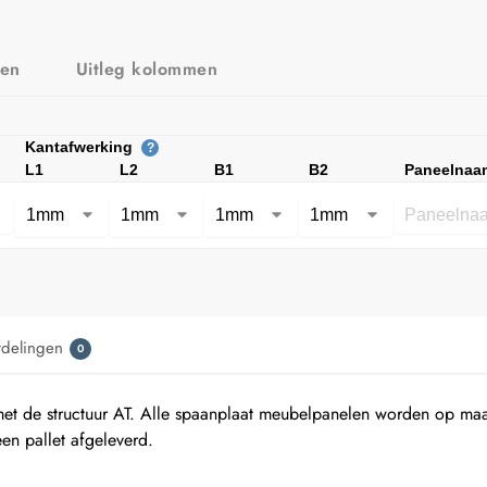
zen
Uitleg kolommen
Kantafwerking
?
L1
L2
B1
B2
Paneelnaa
rdelingen
0
t de structuur AT. Alle spaanplaat meubelpanelen worden op maa
n pallet afgeleverd.