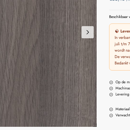
Beschikbaar v
Lever
In verba
juli t/m
wordt na
De verwa
Bedankt 
Op de m
Machinaa
Levering
Materiaal
Verwacht