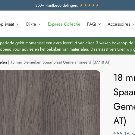
350+ klantbeoordelingen:
★★★★★
op Maat
Dikte
Express Collectie
FAQ
Accessoires
riode geldt momenteel een extra levertijd van circa 3 weken bovenop de re
end voor advies en het bekijken van materialen. Daarnaast versturen wij 
elen
|
18 mm Steineiken Spaanplaat Gemelamineerd (37718 AT)
18 m
Spaa
Geme
AT)
€
55,16
/