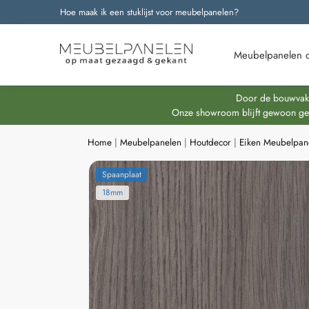
Hoe maak ik een stuklijst voor meubelpanelen?
Onze nieuwste producten
Meubelpanelen 
Door de bouwvakpe
Onze showroom blijft gewoon geop
Home
|
Meubelpanelen
|
Houtdecor
|
Eiken Meubelpan
Spaanplaat
18mm