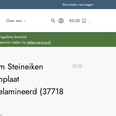
Kleurstalen aanvragen
Over ons
€
0,00
0
Zoeken
guliere levertijd.
gewoon stalen via
stalen-service.nl
.
m Steineiken
nplaat
lamineerd (37718
m²