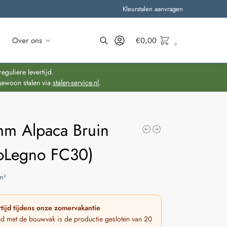
Kleurstalen aanvragen
Over ons
€
0,00
0
Zoeken
guliere levertijd.
gewoon stalen via
stalen-service.nl
.
mm Alpaca Bruin
oLegno FC30)
m²
tijd tijdens onze zomervakantie
nd met de bouwvak is de productie gesloten van 20