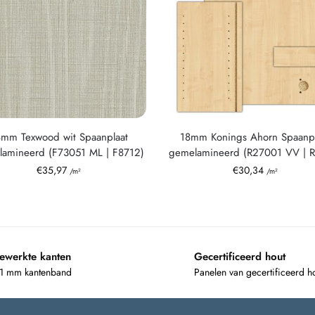
8mm Texwood wit Spaanplaat
18mm Konings Ahorn Spaanpl
amineerd (F73051 ML | F8712)
gemelamineerd (R27001 VV | 
€
35,97
€
30,34
/m²
/m²
ewerkte kanten
Gecertificeerd hout
 1 mm kantenband
Panelen van gecertificeerd h