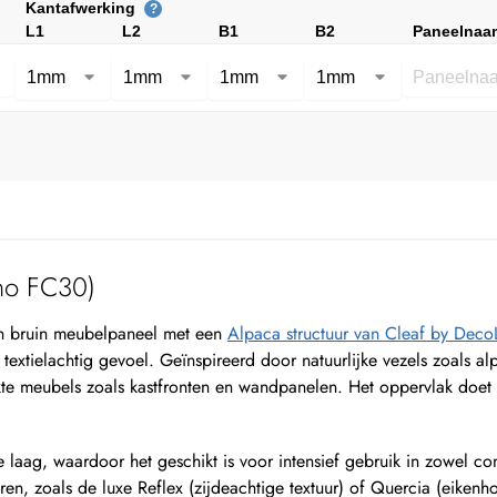
Kantafwerking
?
L1
L2
B1
B2
Paneelnaa
no FC30)
n bruin meubelpaneel met een
Alpaca structuur van Cleaf by Dec
textielachtig gevoel. Geïnspireerd door natuurlijke vezels zoals a
akte meubels zoals kastfronten en wandpanelen. Het oppervlak doet
e laag, waardoor het geschikt is voor intensief gebruik in zowel co
, zoals de luxe Reflex (zijdeachtige textuur) of Quercia (eikenhout