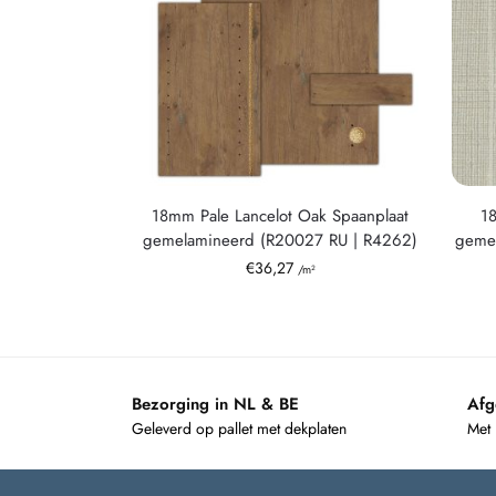
18mm Pale Lancelot Oak Spaanplaat
1
gemelamineerd (R20027 RU | R4262)
gemel
€
36,27
/m²
Bezorging in NL & BE
Afg
Geleverd op pallet met dekplaten
Met