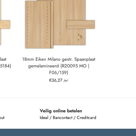
aat
18mm Eiken Milano gestr. Spaanplaat
R5184)
gemelamineerd (R20095 MO |
F06/159)
€
36,27
/m²
Veilig online betalen
out
Ideal / Bancontact / Creditcard