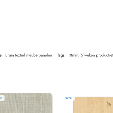
ie:
Bruin textiel meubelpanelen
Tags:
18mm
,
5 weken productiet
mm
18mm