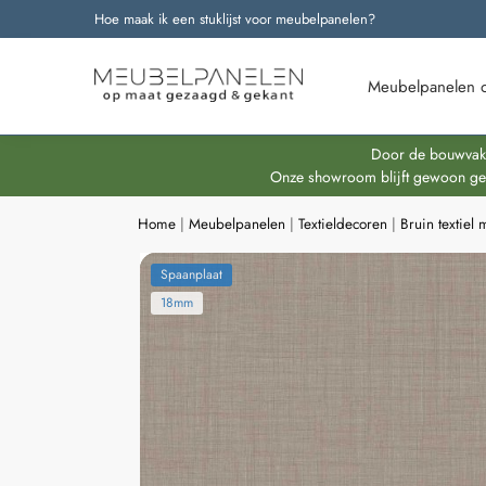
Hoe maak ik een stuklijst voor meubelpanelen?
Onze nieuwste producten
Meubelpanelen 
Door de bouwvakpe
Onze showroom blijft gewoon geop
Home
|
Meubelpanelen
|
Textieldecoren
|
Bruin textiel
Spaanplaat
18mm