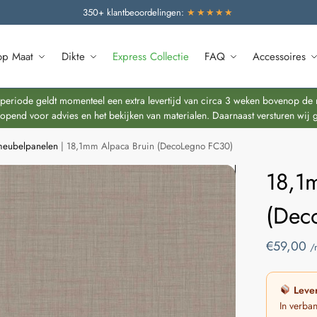
350+ klantbeoordelingen:
★★★★★
op Maat
Dikte
Express Collectie
FAQ
Accessoires
riode geldt momenteel een extra levertijd van circa 3 weken bovenop de re
end voor advies en het bekijken van materialen. Daarnaast versturen wij 
 meubelpanelen
|
18,1mm Alpaca Bruin (DecoLegno FC30)
18,1
(Dec
€
59,00
/
Lever
In verba