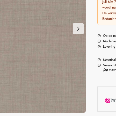
juli t/m
wordt na
De verwa
Bedankt 
Op de m
Machinaa
Levering
Materiaal
Verwacht
(op maat