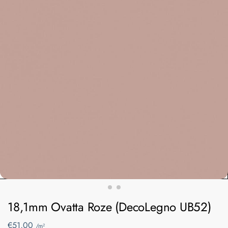
18,1mm Ovatta Roze (DecoLegno UB52)
€
51,00
/m²