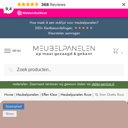
×
368
Reviews
9,4
Hoe maak ik een stuklijst voor meubelpanelen?
★★★★★
350+ klantbeoordelingen:
Kleurstalen aanvragen
MENU
0
Zoeken
Door de bouwvakperiode geldt momenteel een extra levertijd van circa 3 weken
bovenop de reguliere levertijd.
Onze showroom blijft gewoon geopend voor advies en het bekijken van
materialen. Daarnaast versturen wij gewoon stalen via
stalen-service.nl
.
Home
|
Meubelpanelen
|
Effen Kleur
|
Meubelpanelen Roze
|
18,1mm Ovatta Roze 
Spaanplaat
18mm