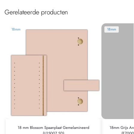
Gerelateerde producten
18mm
18mm
18 mm Blossom Spaanplaat Gemelamineerd
18mm Grijs An
(U15007 SD)
(F7000