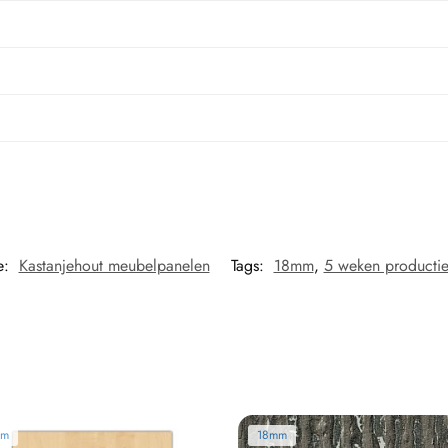
e:
Kastanjehout meubelpanelen
Tags:
18mm
,
5 weken productie
mm
18mm