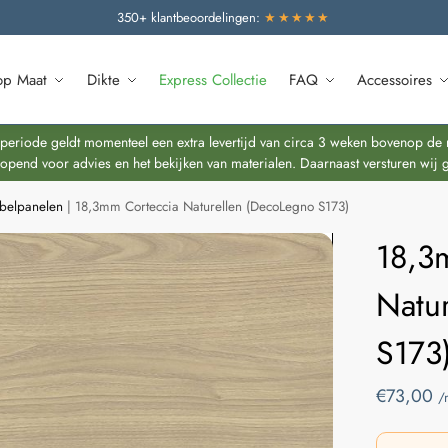
350+ klantbeoordelingen:
★★★★★
op Maat
Dikte
Express Collectie
FAQ
Accessoires
riode geldt momenteel een extra levertijd van circa 3 weken bovenop de re
end voor advies en het bekijken van materialen. Daarnaast versturen wij 
ubelpanelen
|
18,3mm Corteccia Naturellen (DecoLegno S173)
18,3
Natu
S173
€
73,00
/