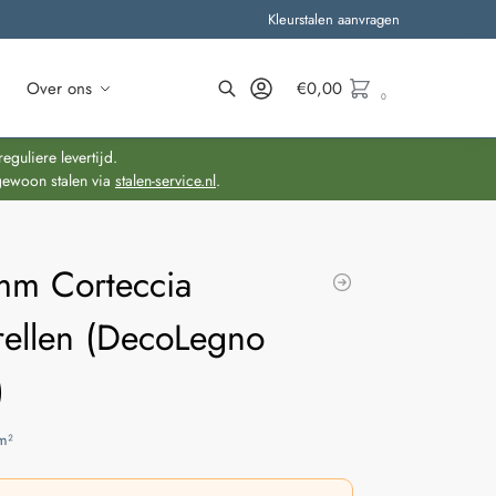
Kleurstalen aanvragen
Over ons
€
0,00
0
Zoeken
guliere levertijd.
gewoon stalen via
stalen-service.nl
.
mm Corteccia
rellen (DecoLegno
)
m²