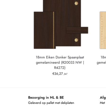
18mm Eiken Donker Spaanplaat
18m
gemelamineerd (R20033 NW |
gemel
R4272)
€
36,27
/m²
Bezorging in NL & BE
Afg
Geleverd op pallet met dekplaten
Met