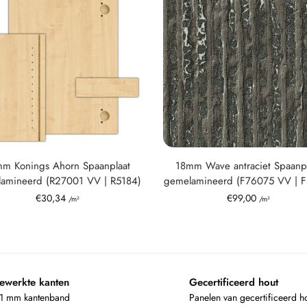
m Konings Ahorn Spaanplaat
18mm Wave antraciet Spaanpl
amineerd (R27001 VV | R5184)
gemelamineerd (F76075 VV | 
€
30,34
€
99,00
/m²
/m²
ewerkte kanten
Gecertificeerd hout
 1 mm kantenband
Panelen van gecertificeerd h