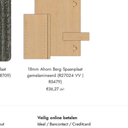
aat
18mm Ahorn Berg Spaanplaat
F8709)
gemelamineerd (R27024 VV |
R5479)
€
36,27
/m²
Veilig online betalen
out
Ideal / Bancontact / Creditcard