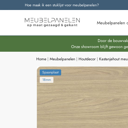
Hoe maak ik een stuklijst voor meubelpanelen?
Onze nieuwste producten
Meubelpanelen 
Door de bouwvakpe
Onze showroom blijft gewoon geop
Home
|
Meubelpanelen
|
Houtdecor
|
Kastanjehout me
Spaanplaat
18mm