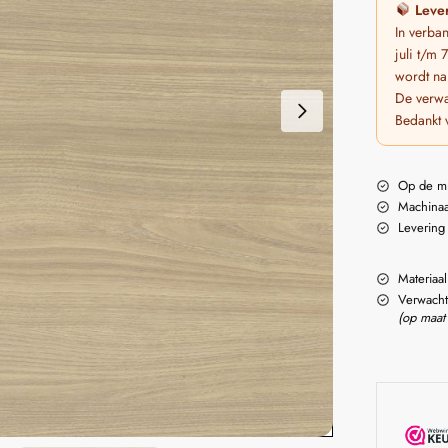
Lever
In verba
juli t/m
wordt na
De verwa
Bedankt 
Op de m
Machinaa
Levering
Materiaal
Verwacht
(op maat