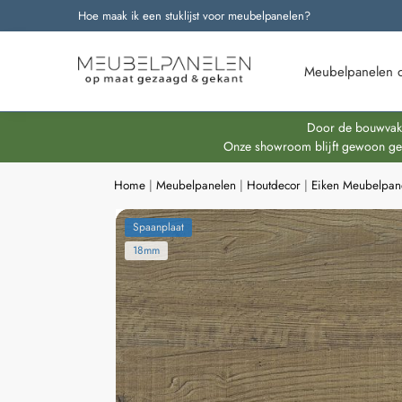
Hoe maak ik een stuklijst voor meubelpanelen?
Onze nieuwste producten
Meubelpanelen 
Door de bouwvakpe
Onze showroom blijft gewoon geop
Home
|
Meubelpanelen
|
Houtdecor
|
Eiken Meubelpan
Spaanplaat
18mm