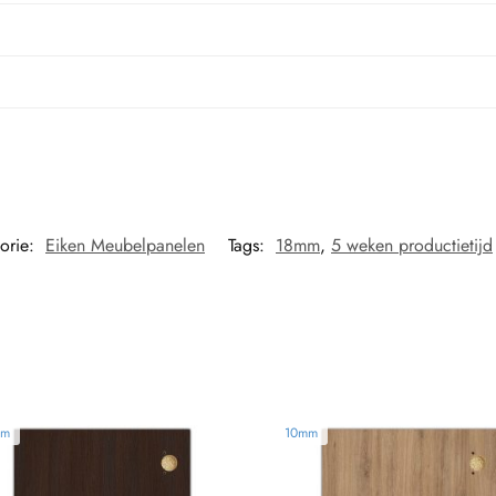
orie:
Eiken Meubelpanelen
Tags:
18mm
,
5 weken productietijd
mm
10mm