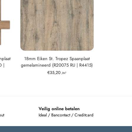
nplaat
18mm Eiken St. Tropez Spaanplaat
 |
gemelamineerd (R20075 RU | R4415)
€
35,20
/m²
Veilig online betalen
out
Ideal / Bancontact / Creditcard