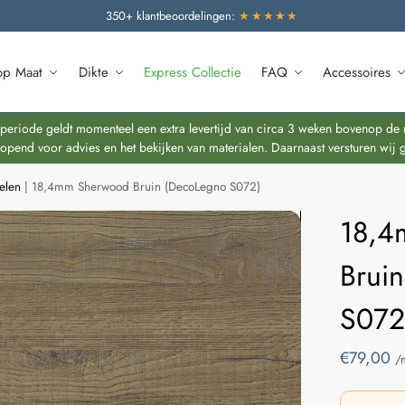
350+ klantbeoordelingen:
★★★★★
op Maat
Dikte
Express Collectie
FAQ
Accessoires
riode geldt momenteel een extra levertijd van circa 3 weken bovenop de re
end voor advies en het bekijken van materialen. Daarnaast versturen wij 
elen
|
18,4mm Sherwood Bruin (DecoLegno S072)
18,4
Brui
S072
€
79,00
/