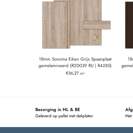
18mm Sonoma Eiken Grijs Spaanplaat
18
gemelamineerd (R20039 RU | R4285)
gemel
€
36,27
/m²
Bezorging in NL & BE
Afg
Geleverd op pallet met dekplaten
Met