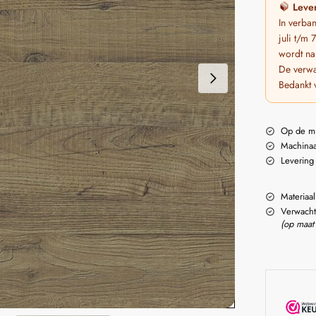
Lever
In verba
juli t/m
wordt na
De verwa
Bedankt 
Op de m
Machinaa
Levering
Materiaal
Verwacht
(op maat