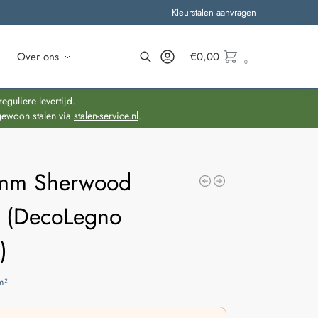
Kleurstalen aanvragen
Over ons
€
0,00
0
Zoeken
guliere levertijd.
gewoon stalen via
stalen-service.nl
.
mm Sherwood
n (DecoLegno
)
m²