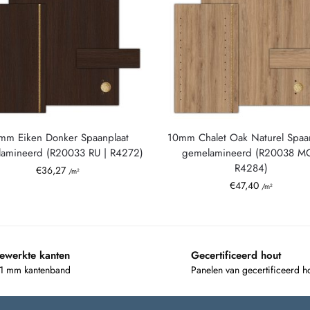
mm Eiken Donker Spaanplaat
10mm Chalet Oak Naturel Spaa
amineerd (R20033 RU | R4272)
gemelamineerd (R20038 MO
R4284)
€
36,27
/m²
€
47,40
/m²
ewerkte kanten
Gecertificeerd hout
 1 mm kantenband
Panelen van gecertificeerd h