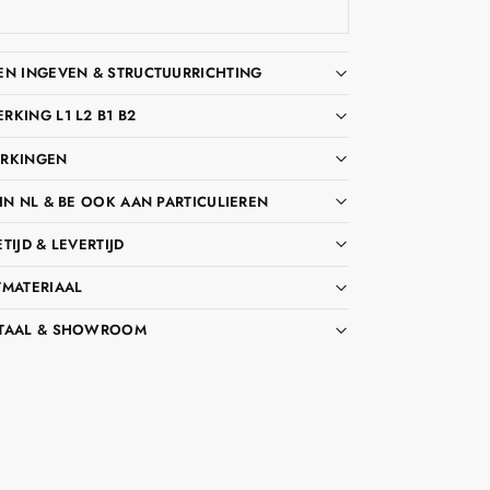
EN INGEVEN & STRUCTUURRICHTING
KING L1 L2 B1 B2
RKINGEN
IN NL & BE OOK AAN PARTICULIEREN
TIJD & LEVERTIJD
TMATERIAAL
TAAL & SHOWROOM