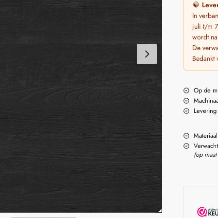
Lever
In verba
juli t/m
wordt na
De verwa
Bedankt 
Op de m
Machinaa
Levering
Materiaal
Verwacht
(op maat