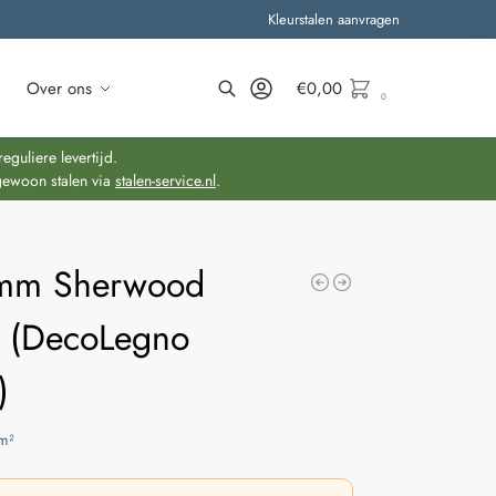
Kleurstalen aanvragen
Over ons
€
0,00
0
Zoeken
guliere levertijd.
gewoon stalen via
stalen-service.nl
.
mm Sherwood
t (DecoLegno
)
m²