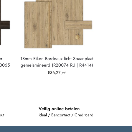
er
18mm Eiken Bordeaux licht Spaanplaat
20065
gemelamineerd (R20074 RU | R4414)
€
36,27
/m²
Veilig online betalen
out
Ideal / Bancontact / Creditcard