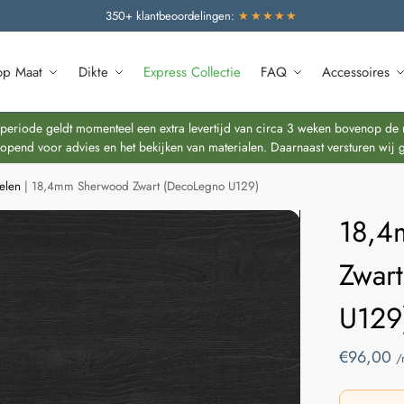
350+ klantbeoordelingen:
★★★★★
op Maat
Dikte
Express Collectie
FAQ
Accessoires
riode geldt momenteel een extra levertijd van circa 3 weken bovenop de re
end voor advies en het bekijken van materialen. Daarnaast versturen wij 
elen
|
18,4mm Sherwood Zwart (DecoLegno U129)
18,4
Zwar
U129
€
96,00
/