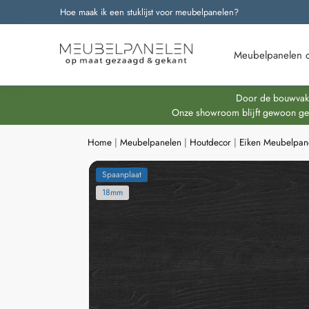
Hoe maak ik een stuklijst voor meubelpanelen?
Onze nieuwste producten
Meubelpanelen 
Door de bouwvakpe
Onze showroom blijft gewoon geop
Home
|
Meubelpanelen
|
Houtdecor
|
Eiken Meubelpan
Spaanplaat
18mm