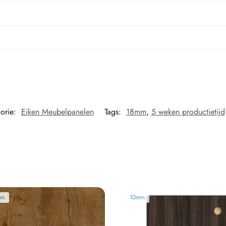
orie:
Eiken Meubelpanelen
Tags:
18mm
,
5 weken productietijd
mm
10mm