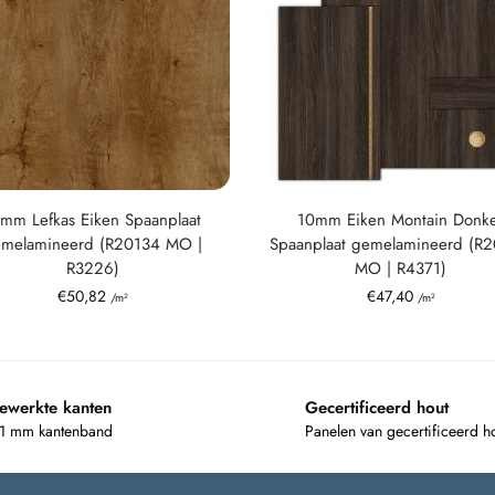
mm Lefkas Eiken Spaanplaat
10mm Eiken Montain Donk
melamineerd (R20134 MO |
Spaanplaat gemelamineerd (R
R3226)
MO | R4371)
€
50,82
€
47,40
/m²
/m²
ewerkte kanten
Gecertificeerd hout
 1 mm kantenband
Panelen van gecertificeerd h