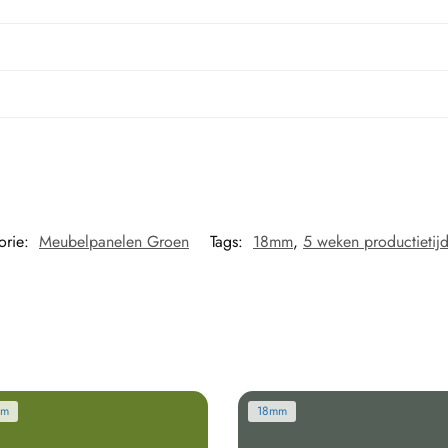
orie:
Meubelpanelen Groen
Tags:
18mm
,
5 weken productietij
mm
18mm