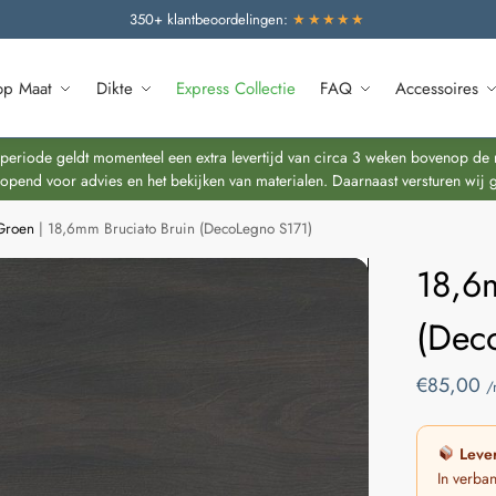
350+ klantbeoordelingen:
★★★★★
op Maat
Dikte
Express Collectie
FAQ
Accessoires
riode geldt momenteel een extra levertijd van circa 3 weken bovenop de re
end voor advies en het bekijken van materialen. Daarnaast versturen wij 
Groen
|
18,6mm Bruciato Bruin (DecoLegno S171)
18,6
(Dec
€
85,00
/
Lever
In verba