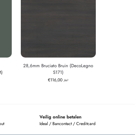
28,6mm Bruciato Bruin (DecoLegno
M)
S171)
€
116,00
/m²
Veilig online betalen
out
Ideal / Bancontact / Creditcard