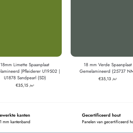
18mm Limette Spaanplaat
18 mm Verde Spaanplaat
lamineerd |Pfleiderer U19502 |
Gemelamineerd (25737 N
U1878 Sandpearl (SD)
€
35,13
/m²
€
35,15
/m²
ewerkte kanten
Gecertificeerd hout
 1 mm kantenband
Panelen van gecertificeerd h