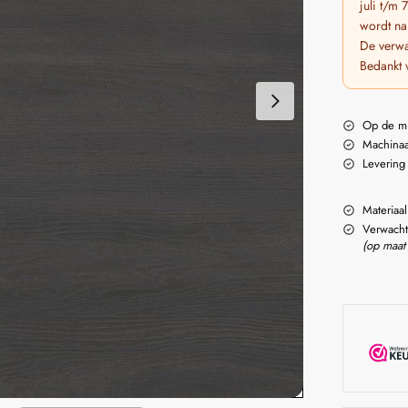
juli t/m
wordt na
De verwa
Bedankt 
Op de m
Machinaa
Levering
Materiaal
Verwacht
(op maat