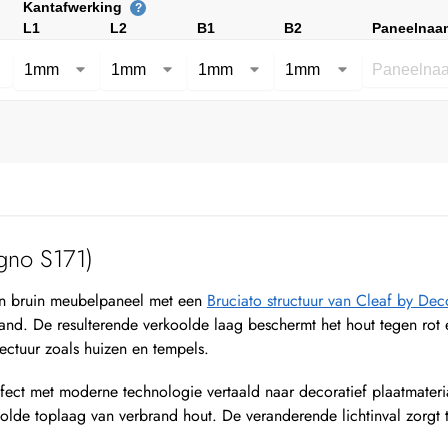
Kantafwerking
?
L1
L2
B1
B2
Paneelnaa
gno S171)
en bruin meubelpaneel met een
Bruciato structuur van Cleaf by De
and. De resulterende verkoolde laag beschermt het hout tegen rot
ectuur zoals huizen en tempels.
ect met moderne technologie vertaald naar decoratief plaatmateriaa
lde toplaag van verbrand hout. De veranderende lichtinval zorgt t