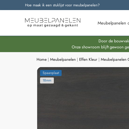
Hoe maak ik een stuklijst voor meubelpanelen?
Onze nieuwste producten
Meubelpanelen 
Door de bouwvakpe
Onze showroom blijft gewoon geop
Home
|
Meubelpanelen
|
Effen Kleur
|
Meubelpanelen 
Spaanplaat
18mm