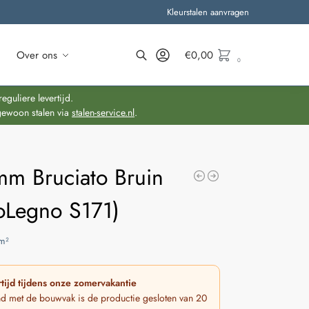
Kleurstalen aanvragen
Over ons
€
0,00
0
Zoeken
guliere levertijd.
gewoon stalen via
stalen-service.nl
.
mm Bruciato Bruin
oLegno S171)
m²
tijd tijdens onze zomervakantie
nd met de bouwvak is de productie gesloten van 20