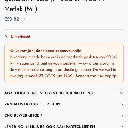
gemelamineerd |Pfleiderer F76044
Matlak (ML)
€
50,82
/m²
Uitverkocht
Levertijd tijdens onze zomervakantie
In verband met de bouwvak is de productie gesloten van 20 juli
t/m 7 augustus. U kunt gewoon bestellen — uw order wordt na
de vakantie met voorrang in productie genomen. De verwachte
levering is
week 37
(07-09 t/m 11-09). Bedankt voor uw begrip!
AFMETINGEN INGEVEN & STRUCTUURRICHTING
RANDAFWERKING L1 L2 B1 B2
CNC BEWERKINGEN