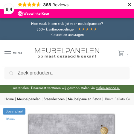
×
368
Reviews
9,4
Hoe maak ik een stuklijst voor meubelpanelen?
★★★★★
350+ klantbeoordelingen:
Kleurstalen aanvragen
MENU
0
Zoeken
Door de bouwvakperiode geldt momenteel een extra levertijd van circa 3 weken
bovenop de reguliere levertijd.
Onze showroom blijft gewoon geopend voor advies en het bekijken van
materialen. Daarnaast versturen wij gewoon stalen via
stalen-service.nl
.
Home
|
Meubelpanelen
|
Steendecoren
|
Meubelpanelen Beton
|
18mm Bellato Grijs
Spaanplaat
18mm