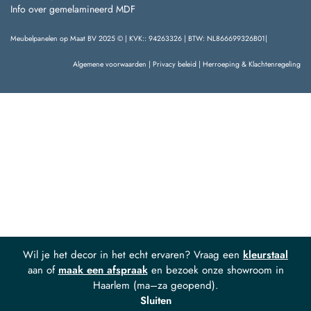
Info over gemelamineerd MDF
Meubelpanelen op Maat BV 2025 © | KVK:: 94263326 | BTW: NL866699326B01|
Algemene voorwaarden
|
Privacy beleid
|
Herroeping & Klachtenregeling
Wil je het decor in het echt ervaren? Vraag een
kleurstaal
aan of
maak een afspraak
en bezoek onze showroom in
Haarlem (ma–za geopend).
Sluiten