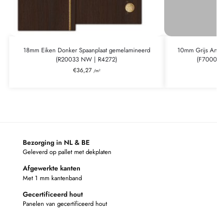
18mm Eiken Donker Spaanplaat gemelamineerd
10mm Grijs An
(R20033 NW | R4272)
(F7000
€
36,27
/m²
Bezorging in NL & BE
Geleverd op pallet met dekplaten
Afgewerkte kanten
Met 1 mm kantenband
Gecertificeerd hout
Panelen van gecertificeerd hout