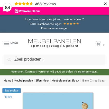
×
368
Reviews
9,4
Hoe maak ik een stuklijst voor meubelpanelen?
★★★★★
350+ klantbeoordelingen:
Kleurstalen aanvragen
MENU
0
Zoeken
Door de bouwvakperiode geldt momenteel een extra levertijd van circa 3 weken
bovenop de reguliere levertijd.
Onze showroom blijft gewoon geopend voor advies en het bekijken van
materialen. Daarnaast versturen wij gewoon stalen via
stalen-service.nl
.
Home
|
Meubelpanelen
|
Effen Kleur
|
Meubelpanelen Blauw
|
18mm Cirrus Spaanpla
Spaanplaat
18mm