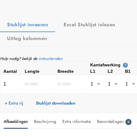
Stuklijst invoeren
Excel Stuklijst inlezen
Uitleg kolommen
Hulp nodig? bekijk de
instructievideo
Kantafwerking
?
Aantal
Lengte
Breedte
L1
L2
B1
+ Extra rij
Stuklijst downloaden
Afbeeldingen
Beschrijving
Extra informatie
Beoordelingen
0