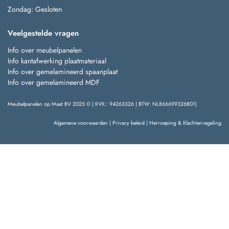
Zondag: Gesloten
Veelgestelde vragen
Info over meubelpanelen
Info kantafwerking plaatmateriaal
Info over gemelamineerd spaanplaat
Info over gemelamineerd MDF
Meubelpanelen op Maat BV 2025 © | KVK:: 94263326 | BTW: NL866699326B01|
Algemene voorwaarden
|
Privacy beleid
|
Herroeping & Klachtenregeling