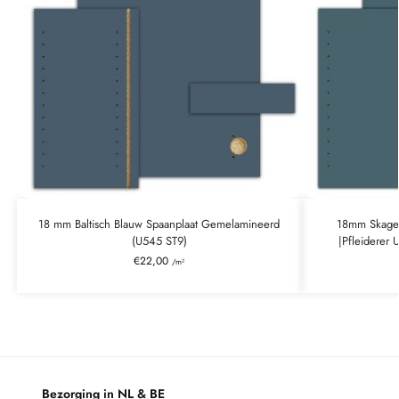
18 mm Baltisch Blauw Spaanplaat Gemelamineerd
18mm Skager
(U545 ST9)
|Pfleiderer
€
22,00
/m²
Bezorging in NL & BE