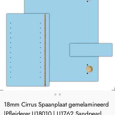
18mm Cirrus Spaanplaat gemelamineerd
|Pfleiderer U18010 | U1762 Sandpearl