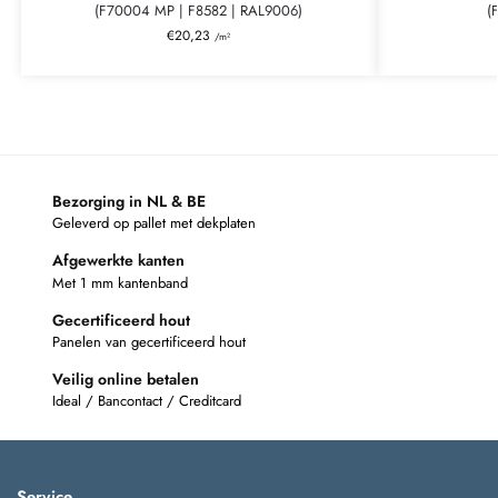
(F70004 MP | F8582 | RAL9006)
(
€
20,23
/m²
Bezorging in NL & BE
Geleverd op pallet met dekplaten
Afgewerkte kanten
Met 1 mm kantenband
Gecertificeerd hout
Panelen van gecertificeerd hout
Veilig online betalen
Ideal / Bancontact / Creditcard
Service