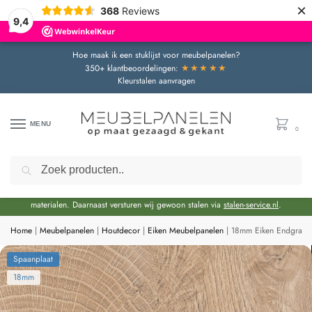
×
368
Reviews
9,4
Hoe maak ik een stuklijst voor meubelpanelen?
★★★★★
350+ klantbeoordelingen:
Kleurstalen aanvragen
MENU
0
Zoeken
Door de bouwvakperiode geldt momenteel een extra levertijd van circa 3 weken
bovenop de reguliere levertijd.
Onze showroom blijft gewoon geopend voor advies en het bekijken van
materialen. Daarnaast versturen wij gewoon stalen via
stalen-service.nl
.
Home
|
Meubelpanelen
|
Houtdecor
|
Eiken Meubelpanelen
|
18mm Eiken Endgrain 
Spaanplaat
18mm