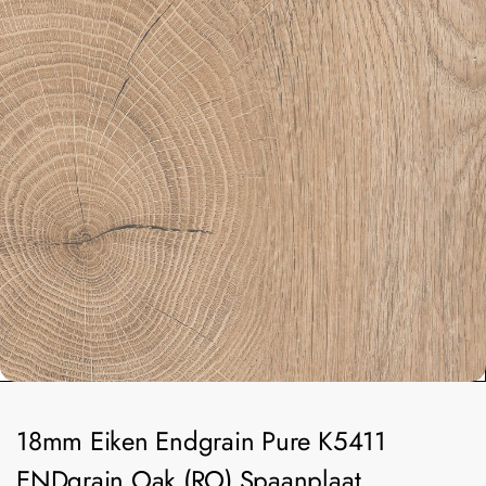
18mm Eiken Endgrain Pure K5411
ENDgrain Oak (RO) Spaanplaat