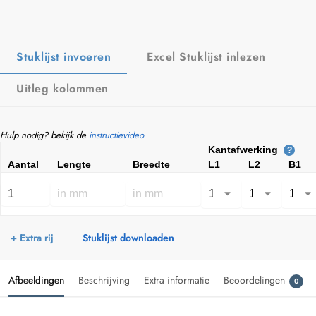
Stuklijst invoeren
Excel Stuklijst inlezen
Uitleg kolommen
Hulp nodig? bekijk de
instructievideo
Kantafwerking
?
Aantal
Lengte
Breedte
L1
L2
B1
+ Extra rij
Stuklijst downloaden
Afbeeldingen
Beschrijving
Extra informatie
Beoordelingen
0