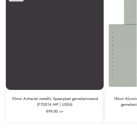
10mm Antraciet metallic Spaanplaat gemelamineerd
18mm Alumini
(F70014 MP | U506)
gemelami
€
99,00
/m²