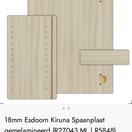
18mm Esdoorn Kiruna Spaanplaat
gemelamineerd (R27043 ML | R5848)