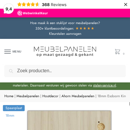
×
368
Reviews
9,4
Hoe maak ik een stuklijst voor meubelpanelen?
★★★★★
350+ klantbeoordelingen:
Kleurstalen aanvragen
MENU
0
Zoeken
Door de bouwvakperiode geldt momenteel een extra levertijd van circa 3 weken
bovenop de reguliere levertijd.
Onze showroom blijft gewoon geopend voor advies en het bekijken van
materialen. Daarnaast versturen wij gewoon stalen via
stalen-service.nl
.
Home
|
Meubelpanelen
|
Houtdecor
|
Ahorn Meubelpanelen
|
18mm Esdoorn Kiruna
Spaanplaat
18mm