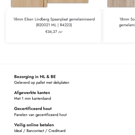
18mm Eiken Lindberg Spaanplaat gemelamineerd
18mm Son
(R20021 ML | R4223)
gemelami
€
36,27
/m²
Bezorging in NL & BE
Geleverd op pallet met dekplaten
Afgewerkte kanten
Met 1 mm kantenband
Gecertificeerd hout
Panelen van gecertificeerd hout
Veilig online betalen
Ideal / Bancontact / Creditcard