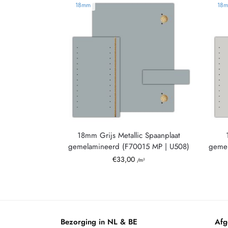
18mm
18
18mm Grijs Metallic Spaanplaat
gemelamineerd (F70015 MP | U508)
gemel
€
33,00
/m²
Bezorging in NL & BE
Afg