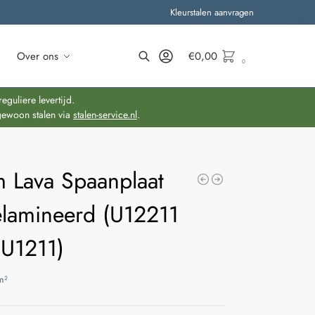
Kleurstalen aanvragen
Over ons
€
0,00
0
Zoeken
guliere levertijd.
gewoon stalen via
stalen-service.nl
.
 Lava Spaanplaat
lamineerd (U12211
 U1211)
m²