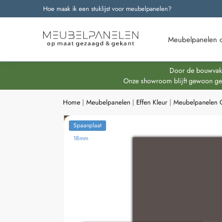
Hoe maak ik een stuklijst voor meubelpanelen?
Onze nieuwste producten
Meubelpanelen 
Door de bouwvakpe
Onze showroom blijft gewoon geop
Home
|
Meubelpanelen
|
Effen Kleur
|
Meubelpanelen G
Spaanplaat
18mm