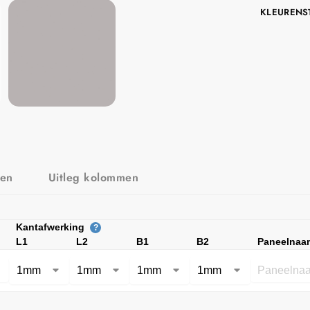
KLEURENS
zen
Uitleg kolommen
Kantafwerking
?
L1
L2
B1
B2
Paneelnaa