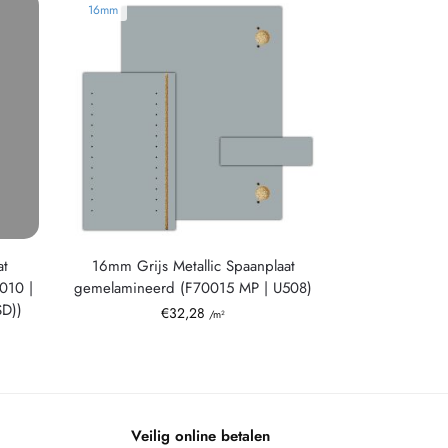
16mm
at
16mm Grijs Metallic Spaanplaat
010 |
gemelamineerd (F70015 MP | U508)
SD))
€
32,28
/m²
Veilig online betalen