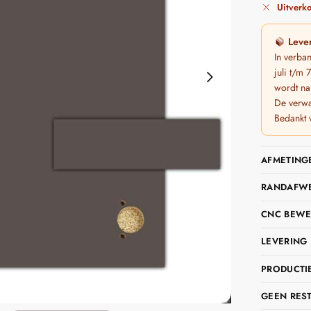
Uitverko
Lever
In verba
juli t/m
wordt na
De verwa
Bedankt 
AFMETING
RANDAFWER
CNC BEWE
LEVERING 
PRODUCTIE
GEEN RES