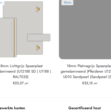
mm
18mm
18mm Lichtgrijs Spaanplaat
18mm Platinagrijs Spaanpla
amineerd (U12188 SD | U1188 |
gemelamineerd |Pfleiderer U12
RAL7035)
U010 Sandpearl (Sandpearl (
€
23,57
€
35,15
/m²
/m²
ewerkte kanten
Gecertificeerd hout