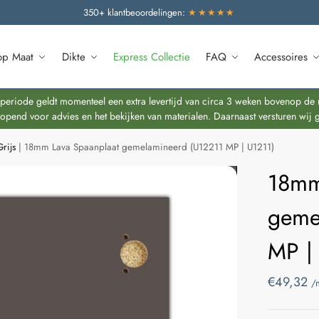
350+ klantbeoordelingen:
★★★★★
op Maat
Dikte
Express Collectie
FAQ
Accessoires
riode geldt momenteel een extra levertijd van circa 3 weken bovenop de re
end voor advies en het bekijken van materialen. Daarnaast versturen wij 
rijs
|
18mm Lava Spaanplaat gemelamineerd (U12211 MP | U1211)
18mm
geme
MP |
€
49,32
/