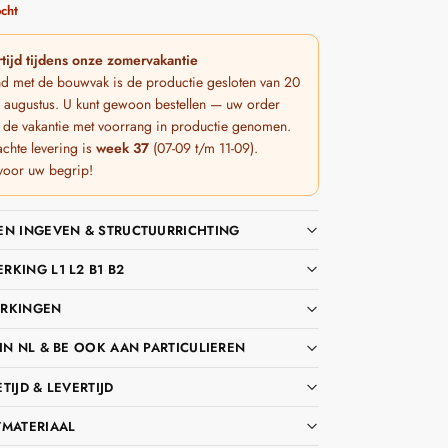
cht
tijd tijdens onze zomervakantie
nd met de bouwvak is de productie gesloten van 20
 7 augustus. U kunt gewoon bestellen — uw order
 de vakantie met voorrang in productie genomen.
chte levering is
week 37
(07-09 t/m 11-09).
voor uw begrip!
EN INGEVEN & STRUCTUURRICHTING
KING L1 L2 B1 B2
RKINGEN
IN NL & BE OOK AAN PARTICULIEREN
TIJD & LEVERTIJD
TMATERIAAL