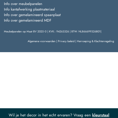
Info over meubelpanelen
Info kantafwerking plaatmateriaal
Info over gemelamineerd spaanplaat
Info over gemelamineerd MDF
Meubelpanelen op Maat BV 2025 © | KVK:: 94263326 | BTW: NL866699326B01|
Algemene voorwaarden
|
Privacy beleid
|
Herroeping & Klachtenregeling
Wil je het decor in het echt ervaren? Vraag een
kleurstaal