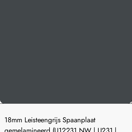
18mm Leisteengrijs Spaanplaat
gemelamineerd (U12231 NW | U231 |