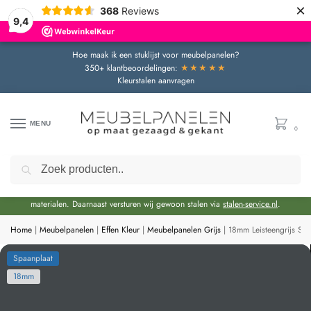
×
368
Reviews
9,4
Hoe maak ik een stuklijst voor meubelpanelen?
★★★★★
350+ klantbeoordelingen:
Kleurstalen aanvragen
MENU
0
Zoeken
Door de bouwvakperiode geldt momenteel een extra levertijd van circa 3 weken
bovenop de reguliere levertijd.
Onze showroom blijft gewoon geopend voor advies en het bekijken van
materialen. Daarnaast versturen wij gewoon stalen via
stalen-service.nl
.
Home
|
Meubelpanelen
|
Effen Kleur
|
Meubelpanelen Grijs
|
18mm Leisteengrijs S
Spaanplaat
18mm