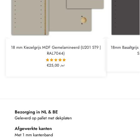
18 mm Kiezelgrijs MDF Gemelamineerd (U201 ST9 |
18mm Basaltgrij
RAL7044)
S
€
25,00
/m²
Bezorging in NL & BE
Geleverd op pallet met dekplaten
Afgewerkte kanten
Met 1 mm kantenband