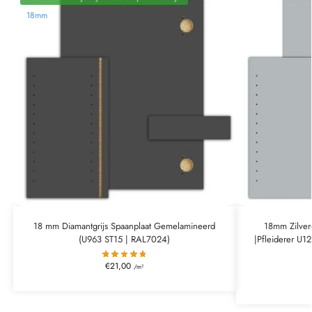
18mm
18 mm Diamantgrijs Spaanplaat Gemelamineerd
18mm Zilver
(U963 ST15 | RAL7024)
|Pfleiderer U1
€
21,00
/m²