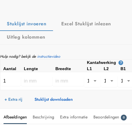
Stuklijst invoeren
Excel Stuklijst inlezen
Uitleg kolommen
Hulp nodig? bekijk de
instructievideo
Kantafwerking
?
Aantal
Lengte
Breedte
L1
L2
B1
+ Extra rij
Stuklijst downloaden
Afbeeldingen
Beschrijving
Extra informatie
Beoordelingen
0