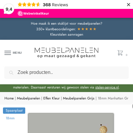
×
368
Reviews
9,4
Hoe maak ik een stuklijst voor meubelpanelen?
★★★★★
350+ klantbeoordelingen:
Kleurstalen aanvragen
MENU
0
Zoeken
Door de bouwvakperiode geldt momenteel een extra levertijd van circa 3 weken
bovenop de reguliere levertijd.
Onze showroom blijft gewoon geopend voor advies en het bekijken van
materialen. Daarnaast versturen wij gewoon stalen via
stalen-service.nl
.
Home
|
Meubelpanelen
|
Effen Kleur
|
Meubelpanelen Grijs
|
18mm Manhattan Grijs 
Spaanplaat
18mm