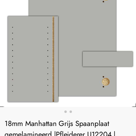
18mm Manhattan Grijs Spaanplaat
gemelamineerd |Pfleiderer U12204 |