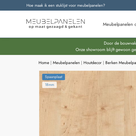
Hoe maak ik een stuklijst voor meubelpanelen?
Onze nieuwste producten
Meubelpanelen 
Door de bouwvakpe
Onze showroom blijft gewoon geop
Home
|
Meubelpanelen
|
Houtdecor
|
Berken Meubelpa
Spaanplaat
18mm