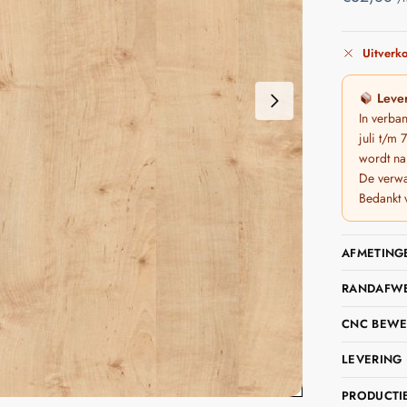
Uitverko
Lever
In verba
juli t/m
wordt na
De verwa
Bedankt 
AFMETING
RANDAFWER
CNC BEWE
LEVERING 
PRODUCTIE