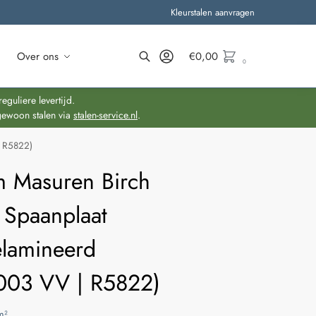
Kleurstalen aanvragen
Over ons
€
0,00
0
Zoeken
guliere levertijd.
gewoon stalen via
stalen-service.nl
.
| R5822)
 Masuren Birch
 Spaanplaat
lamineerd
003 VV | R5822)
m²