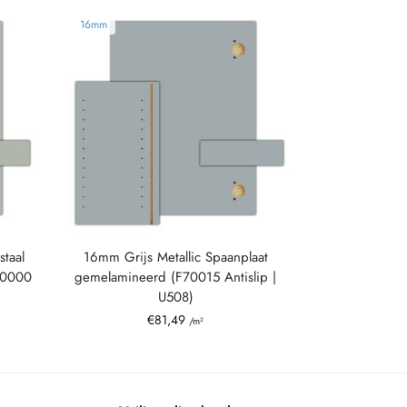
16mm
taal
16mm Grijs Metallic Spaanplaat
80000
gemelamineerd (F70015 Antislip |
U508)
€
81,49
/m²