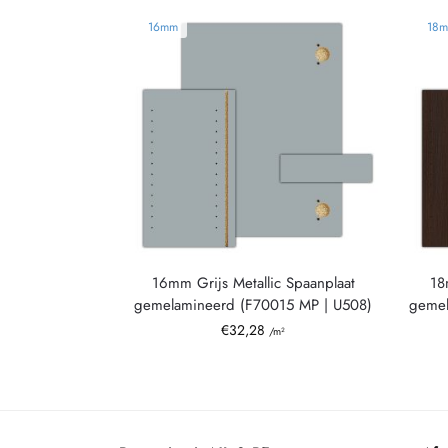
16mm
18
16mm Grijs Metallic Spaanplaat
18
gemelamineerd (F70015 MP | U508)
gemel
€
32,28
/m²