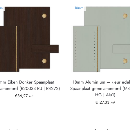
mm
18mm
mm Eiken Donker Spaanplaat
18mm Aluminium – kleur edels
amineerd (R20033 RU | R4272)
Spaanplaat gemelamineerd (M
HG | Alu1)
€
36,27
/m²
€
127,33
/m²