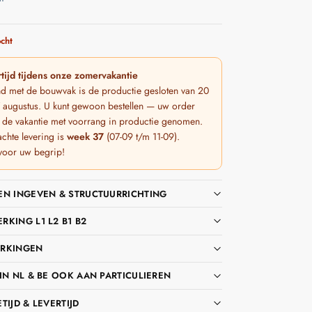
cht
tijd tijdens onze zomervakantie
nd met de bouwvak is de productie gesloten van 20
 7 augustus. U kunt gewoon bestellen — uw order
 de vakantie met voorrang in productie genomen.
chte levering is
week 37
(07-09 t/m 11-09).
voor uw begrip!
EN INGEVEN & STRUCTUURRICHTING
KING L1 L2 B1 B2
RKINGEN
IN NL & BE OOK AAN PARTICULIEREN
TIJD & LEVERTIJD