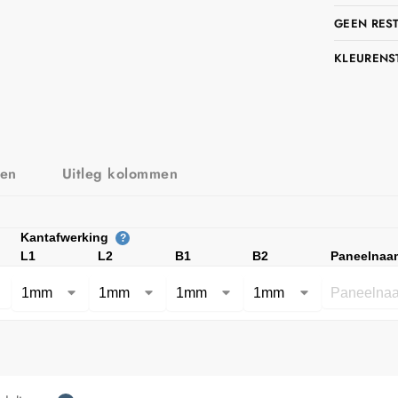
GEEN RES
KLEURENS
zen
Uitleg kolommen
Kantafwerking
?
L1
L2
B1
B2
Paneelnaa