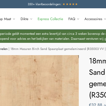
350+ klantbeoordelingen:
★★★★★
op Maat
Dikte
Express Collectie
FAQ
Accessoires
riode geldt momenteel een extra levertijd van circa 3 weken bovenop de re
end voor advies en het bekijken van materialen. Daarnaast versturen wij 
nelen
|
18mm Masuren Birch Sand Spaanplaat gemelamineerd (R35003 VV 
18mm
Sand
geme
(R35
€
32,88
/