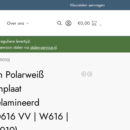
Kleurstalen aanvragen
Over ons
€
0,00
0
Zoeken
guliere levertijd.
gewoon stalen via
stalen-service.nl
.
L9010)
 Polarweiß
nplaat
lamineerd
616 VV | W616 |