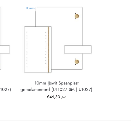
10mm
10mm IJswit Spaanplaat
U1027)
gemelamineerd (U11027 SM | U1027)
€
46,30
/m²