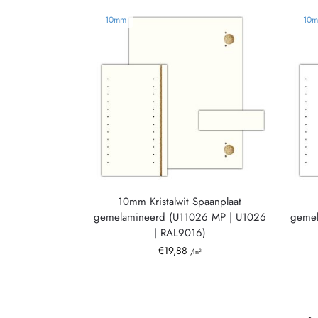
10mm
10
10mm Kristalwit Spaanplaat
gemelamineerd (U11026 MP | U1026
gemel
| RAL9016)
€
19,88
/m²