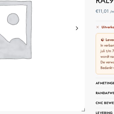
RAL9
€
11,01
/m
Uitverko
Lever
In verba
juli t/m
wordt na
De verwa
Bedankt 
AFMETING
RANDAFWER
CNC BEWE
LEVERING 