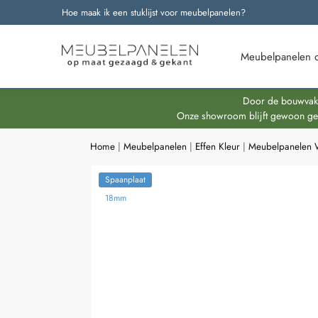
Hoe maak ik een stuklijst voor meubelpanelen?
Onze nieuwste producten
Meubelpanelen 
Door de bouwvakpe
Onze showroom blijft gewoon geop
Home
|
Meubelpanelen
|
Effen Kleur
|
Meubelpanelen 
Spaanplaat
18mm