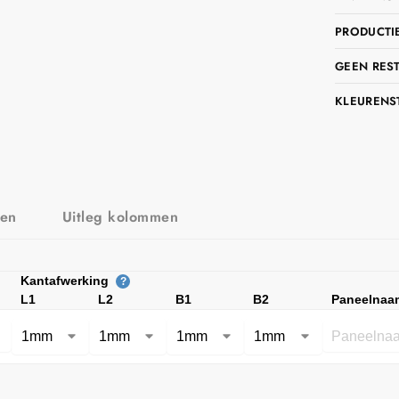
PRODUCTIE
GEEN RES
KLEURENS
zen
Uitleg kolommen
Kantafwerking
?
L1
L2
B1
B2
Paneelnaa