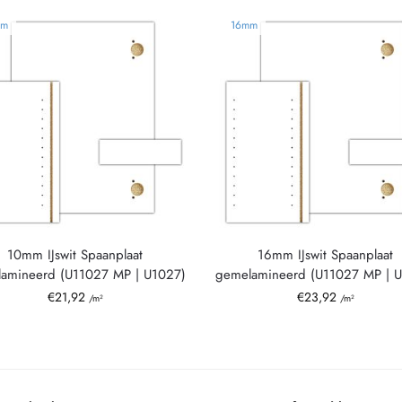
mm
16mm
10mm IJswit Spaanplaat
16mm IJswit Spaanplaat
amineerd (U11027 MP | U1027)
gemelamineerd (U11027 MP | 
€
21,92
€
23,92
/m²
/m²