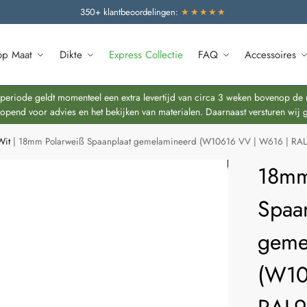
350+ klantbeoordelingen:
★★★★★
op Maat
Dikte
Express Collectie
FAQ
Accessoires
riode geldt momenteel een extra levertijd van circa 3 weken bovenop de re
end voor advies en het bekijken van materialen. Daarnaast versturen wij 
Wit
|
18mm Polarweiß Spaanplaat gemelamineerd (W10616 VV | W616 | RA
18mm
Spaa
geme
(W10