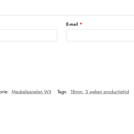
E-mail
*
orie:
Meubelpanelen Wit
Tags:
18mm
,
3 weken productietijd