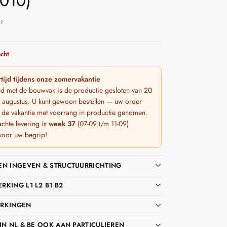
010)
²
cht
tijd tijdens onze zomervakantie
nd met de bouwvak is de productie gesloten van 20
 7 augustus. U kunt gewoon bestellen — uw order
 de vakantie met voorrang in productie genomen.
chte levering is
week 37
(07-09 t/m 11-09).
voor uw begrip!
EN INGEVEN & STRUCTUURRICHTING
KING L1 L2 B1 B2
RKINGEN
IN NL & BE OOK AAN PARTICULIEREN