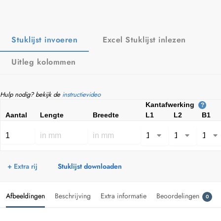
Stuklijst invoeren
Excel Stuklijst inlezen
Uitleg kolommen
Hulp nodig? bekijk de
instructievideo
Kantafwerking
?
Aantal
Lengte
Breedte
L1
L2
B1
+ Extra rij
Stuklijst downloaden
Afbeeldingen
Beschrijving
Extra informatie
Beoordelingen
0