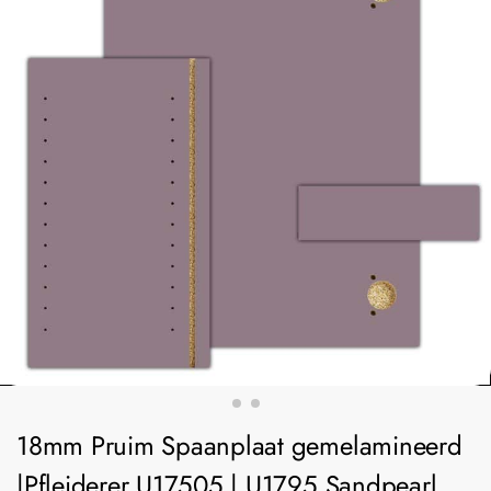
18mm Pruim Spaanplaat gemelamineerd
|Pfleiderer U17505 | U1795 Sandpearl