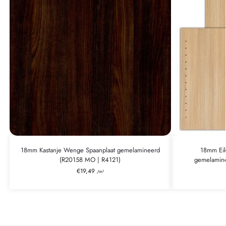
18mm Kastanje Wenge Spaanplaat gemelamineerd
18mm Eik
(R20158 MO | R4121)
gemelamin
€
19,49
/m²