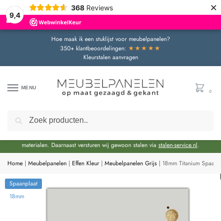
×
368
Reviews
9,4
Hoe maak ik een stuklijst voor meubelpanelen?
★★★★★
350+ klantbeoordelingen:
Kleurstalen aanvragen
MENU
0
Zoeken
Door de bouwvakperiode geldt momenteel een extra levertijd van circa 3 weken
bovenop de reguliere levertijd.
Onze showroom blijft gewoon geopend voor advies en het bekijken van
materialen. Daarnaast versturen wij gewoon stalen via
stalen-service.nl
.
Home
|
Meubelpanelen
|
Effen Kleur
|
Meubelpanelen Grijs
|
18mm Titanium Spaanp
Spaanplaat
18mm