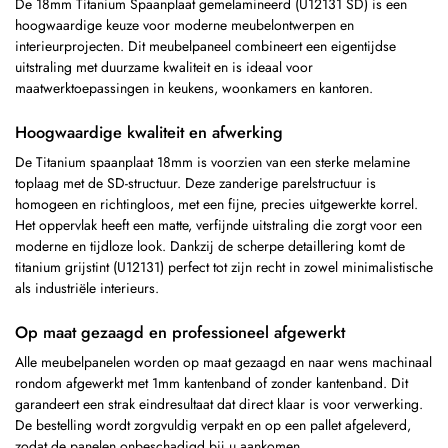
De 18mm Titanium Spaanplaat gemelamineerd (U12131 SD) is een
hoogwaardige keuze voor moderne meubelontwerpen en
interieurprojecten. Dit meubelpaneel combineert een eigentijdse
uitstraling met duurzame kwaliteit en is ideaal voor
maatwerktoepassingen in keukens, woonkamers en kantoren.
Hoogwaardige kwaliteit en afwerking
De Titanium spaanplaat 18mm is voorzien van een sterke melamine
toplaag met de SD-structuur. Deze zanderige parelstructuur is
homogeen en richtingloos, met een fijne, precies uitgewerkte korrel.
Het oppervlak heeft een matte, verfijnde uitstraling die zorgt voor een
moderne en tijdloze look. Dankzij de scherpe detaillering komt de
titanium grijstint (U12131) perfect tot zijn recht in zowel minimalistische
als industriële interieurs.
Op maat gezaagd en professioneel afgewerkt
Alle meubelpanelen worden op maat gezaagd en naar wens machinaal
rondom afgewerkt met 1mm kantenband of zonder kantenband. Dit
garandeert een strak eindresultaat dat direct klaar is voor verwerking.
De bestelling wordt zorgvuldig verpakt en op een pallet afgeleverd,
zodat de panelen onbeschadigd bij u aankomen.