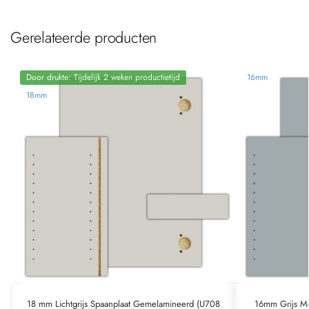
Gerelateerde producten
Door drukte: Tijdelijk 2 weken productietijd
16mm
18mm
18 mm Lichtgrijs Spaanplaat Gemelamineerd (U708
16mm Grijs Me