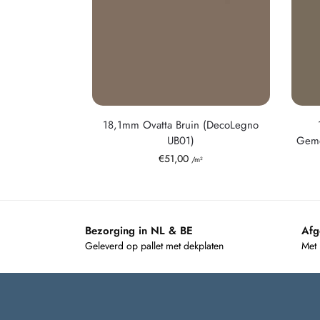
18,1mm Ovatta Bruin (DecoLegno
UB01)
Geme
€
51,00
/m²
Bezorging in NL & BE
Afg
Geleverd op pallet met dekplaten
Met