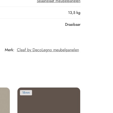
Spaanplaat meubelpanelen
13,5 kg
Draaibaar
Merk:
Cleaf by DecoLegno meubelpanelen
18mm