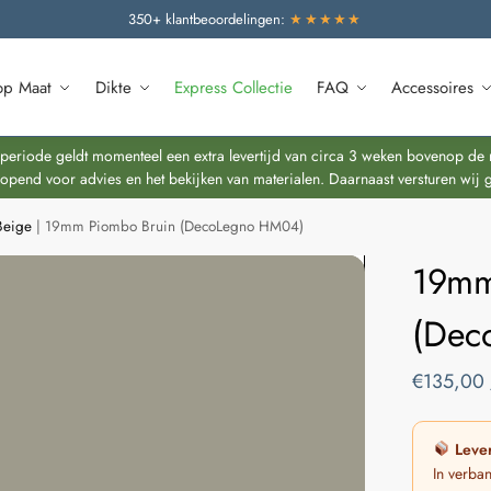
350+ klantbeoordelingen:
★★★★★
op Maat
Dikte
Express Collectie
FAQ
Accessoires
riode geldt momenteel een extra levertijd van circa 3 weken bovenop de re
end voor advies en het bekijken van materialen. Daarnaast versturen wij 
Beige
|
19mm Piombo Bruin (DecoLegno HM04)
19mm
(Dec
€
135,00
Lever
In verba