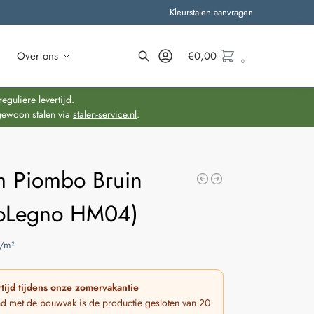
Kleurstalen aanvragen
Over ons
€
0,00
0
Zoeken
guliere levertijd.
gewoon stalen via
stalen-service.nl
.
 Piombo Bruin
oLegno HM04)
/m²
tijd tijdens onze zomervakantie
nd met de bouwvak is de productie gesloten van 20