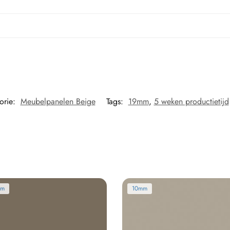
orie:
Meubelpanelen Beige
Tags:
19mm
,
5 weken productietijd
mm
10mm