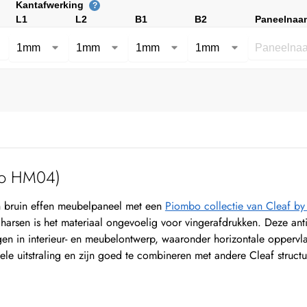
Kantafwerking
?
L1
L2
B1
B2
Paneelnaa
no HM04)
bruin effen meubelpaneel met een
Piombo collectie van Cleaf b
ylharsen is het materiaal ongevoelig voor vingerafdrukken. Deze an
en in interieur- en meubelontwerp, waaronder horizontale opperv
le uitstraling en zijn goed te combineren met andere Cleaf structu