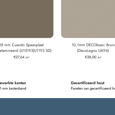
18 mm Cuando Spaanplaat
10,1mm DECObasic Bruin
lamineerd (U15193|U1193 SD)
(DecoLegno UA94)
€
27,64
€
38,00
/m²
/m²
ewerkte kanten
Gecertificeerd hout
 1 mm kantenband
Panelen van gecertificeerd h