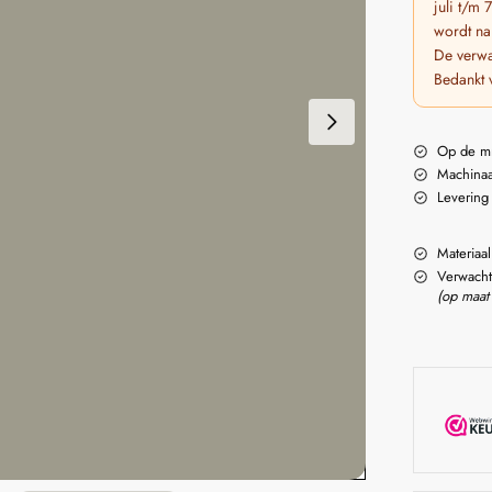
juli t/m
wordt na
De verwa
Bedankt 
Op de m
Machinaa
Levering
Materiaal
Verwacht
(op maat