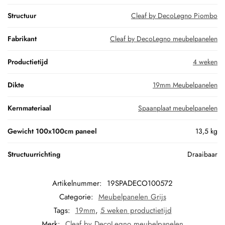
Structuur
Cleaf by DecoLegno Piombo
Fabrikant
Cleaf by DecoLegno meubelpanelen
Productietijd
4 weken
Dikte
19mm Meubelpanelen
Kernmateriaal
Spaanplaat meubelpanelen
Gewicht 100x100cm paneel
13,5 kg
Structuurrichting
Draaibaar
Artikelnummer:
19SPADECO100572
Categorie:
Meubelpanelen Grijs
Tags:
19mm
,
5 weken productietijd
Merk:
Cleaf by DecoLegno meubelpanelen