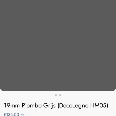
19mm Piombo Grijs (DecoLegno HM05)
€
135,00
/m²