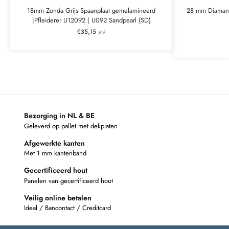
18mm Zonda Grijs Spaanplaat gemelamineerd
28 mm Diamant
|Pfleiderer U12092 | U092 Sandpearl (SD)
€
35,15
/m²
Bezorging in NL & BE
Geleverd op pallet met dekplaten
Afgewerkte kanten
Met 1 mm kantenband
Gecertificeerd hout
Panelen van gecertificeerd hout
Veilig online betalen
Ideal / Bancontact / Creditcard