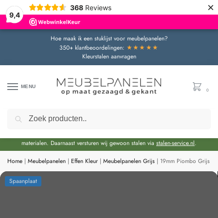
×
368
Reviews
9,4
Hoe maak ik een stuklijst voor meubelpanelen?
★★★★★
350+ klantbeoordelingen:
Kleurstalen aanvragen
MENU
0
Zoeken
Door de bouwvakperiode geldt momenteel een extra levertijd van circa 3 weken
bovenop de reguliere levertijd.
Onze showroom blijft gewoon geopend voor advies en het bekijken van
materialen. Daarnaast versturen wij gewoon stalen via
stalen-service.nl
.
Home
|
Meubelpanelen
|
Effen Kleur
|
Meubelpanelen Grijs
|
19mm Piombo Grijs (
Spaanplaat