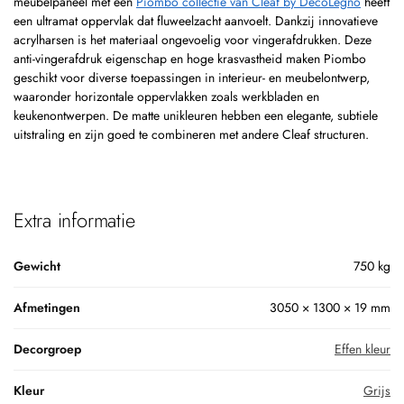
meubelpaneel met een
Piombo collectie van Cleaf by DecoLegno
heeft
een ultramat oppervlak dat fluweelzacht aanvoelt. Dankzij innovatieve
acrylharsen is het materiaal ongevoelig voor vingerafdrukken. Deze
anti-vingerafdruk eigenschap en hoge krasvastheid maken Piombo
geschikt voor diverse toepassingen in interieur- en meubelontwerp,
waaronder horizontale oppervlakken zoals werkbladen en
keukenontwerpen. De matte unikleuren hebben een elegante, subtiele
uitstraling en zijn goed te combineren met andere Cleaf structuren.
Extra informatie
Gewicht
750 kg
Afmetingen
3050 × 1300 × 19 mm
Decorgroep
Effen kleur
Kleur
Grijs