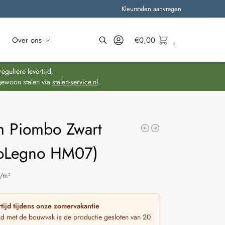
Kleurstalen aanvragen
Over ons
€
0,00
0
Zoeken
guliere levertijd.
gewoon stalen via
stalen-service.nl
.
 Piombo Zwart
oLegno HM07)
/m²
tijd tijdens onze zomervakantie
nd met de bouwvak is de productie gesloten van 20