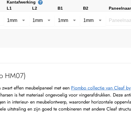
Kantafwerking
?
L1
L2
B1
B2
Paneelnaa
no HM07)
zwart effen meubelpaneel met een
Piombo collectie van Cleaf 
ylharsen is het materiaal ongevoelig voor vingerafdrukken. Deze an
en in interieur- en meubelontwerp, waaronder horizontale opperv
le uitstraling en zijn goed te combineren met andere Cleaf structu