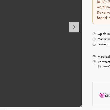
juli t/m
wordt na
De verwa
Bedankt 
Op de m
Machinaa
Levering
Materiaal
Verwacht
(op maat