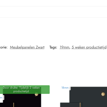
orie:
Meubelpanelen Zwart
Tags:
19mm
,
5 weken productietijd
Door drukte: Tijdelijk 2 weken
18mm
productietijd
mm