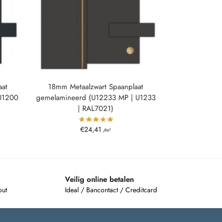
aat
18mm Metaalzwart Spaanplaat
U1200
gemelamineerd (U12233 MP | U1233
| RAL7021)
€
24,41
/m²
Veilig online betalen
out
Ideal / Bancontact / Creditcard