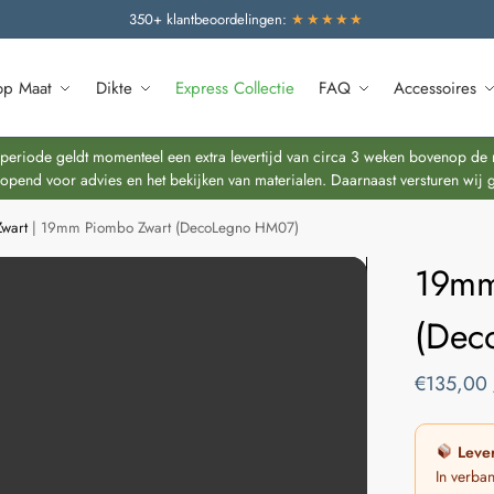
350+ klantbeoordelingen:
★★★★★
op Maat
Dikte
Express Collectie
FAQ
Accessoires
riode geldt momenteel een extra levertijd van circa 3 weken bovenop de re
end voor advies en het bekijken van materialen. Daarnaast versturen wij 
wart
|
19mm Piombo Zwart (DecoLegno HM07)
19mm
(Dec
€
135,00
Lever
In verba