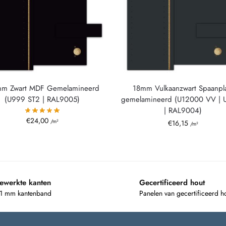
mm Zwart MDF Gemelamineerd
18mm Vulkaanzwart Spaanpl
(U999 ST2 | RAL9005)
gemelamineerd (U12000 VV | 
| RAL9004)
€
24,00
/m²
€
16,15
/m²
ewerkte kanten
Gecertificeerd hout
 1 mm kantenband
Panelen van gecertificeerd h