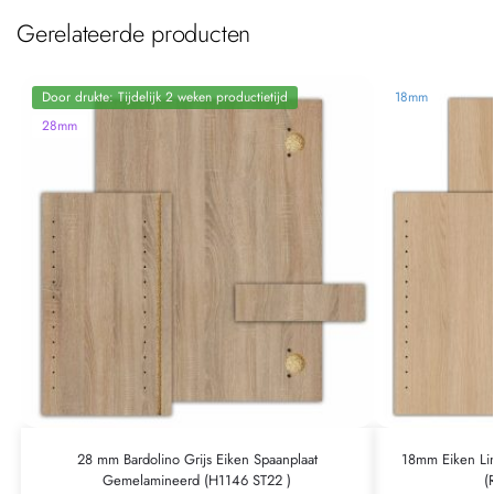
Gerelateerde producten
Door drukte: Tijdelijk 2 weken productietijd
18mm
28mm
28 mm Bardolino Grijs Eiken Spaanplaat
18mm Eiken Li
Gemelamineerd (H1146 ST22 )
(