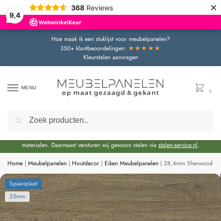
×
368
Reviews
9,4
Hoe maak ik een stuklijst voor meubelpanelen?
★★★★★
350+ klantbeoordelingen:
Kleurstalen aanvragen
MENU
0
Zoeken
Door de bouwvakperiode geldt momenteel een extra levertijd van circa 3 weken
bovenop de reguliere levertijd.
Onze showroom blijft gewoon geopend voor advies en het bekijken van
materialen. Daarnaast versturen wij gewoon stalen via
stalen-service.nl
.
Home
|
Meubelpanelen
|
Houtdecor
|
Eiken Meubelpanelen
|
28,4mm Sherwood Bru
Spaanplaat
25mm