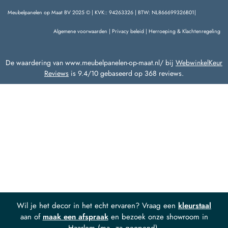
Meubelpanelen op Maat BV 2025 © | KVK:: 94263326 | BTW: NL866699326B01|
Algemene voorwaarden
|
Privacy beleid
|
Herroeping & Klachtenregeling
De waardering van www.meubelpanelen-op-maat.nl/ bij
WebwinkelKeur
Reviews
is 9.4/10 gebaseerd op 368 reviews.
Wil je het decor in het echt ervaren? Vraag een
kleurstaal
aan of
maak een afspraak
en bezoek onze showroom in