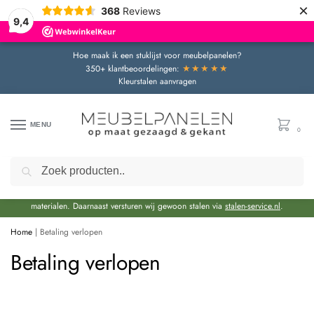
×
368
Reviews
9,4
Hoe maak ik een stuklijst voor meubelpanelen?
★★★★★
350+ klantbeoordelingen:
Kleurstalen aanvragen
MENU
0
Zoeken
Door de bouwvakperiode geldt momenteel een extra levertijd van circa 3 weken
bovenop de reguliere levertijd.
Onze showroom blijft gewoon geopend voor advies en het bekijken van
materialen. Daarnaast versturen wij gewoon stalen via
stalen-service.nl
.
Home
|
Betaling verlopen
Betaling verlopen