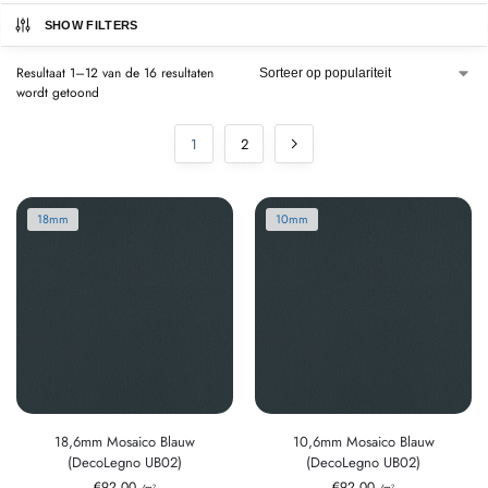
SHOW FILTERS
Resultaat 1–12 van de 16 resultaten
wordt getoond
1
2
18mm
10mm
18,6mm Mosaico Blauw
10,6mm Mosaico Blauw
(DecoLegno UB02)
(DecoLegno UB02)
€
92,00
€
92,00
/m²
/m²