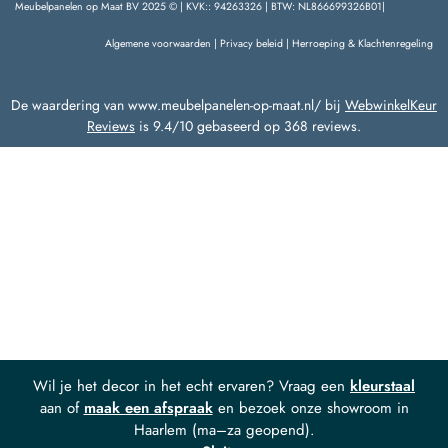
Meubelpanelen op Maat BV 2025 © | KVK:: 94263326 | BTW: NL866699326B01|
Algemene voorwaarden
|
Privacy beleid
|
Herroeping & Klachtenregeling
De waardering van www.meubelpanelen-op-maat.nl/ bij
WebwinkelKeur
Reviews
is 9.4/10 gebaseerd op 368 reviews.
Wil je het decor in het echt ervaren? Vraag een
kleurstaal
aan of
maak een afspraak
en bezoek onze showroom in
Haarlem (ma–za geopend).