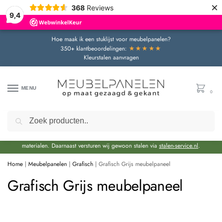
×
368
Reviews
9,4
Hoe maak ik een stuklijst voor meubelpanelen?
★★★★★
350+ klantbeoordelingen:
Kleurstalen aanvragen
MENU
0
Zoeken
Door de bouwvakperiode geldt momenteel een extra levertijd van circa 3 weken
bovenop de reguliere levertijd.
Onze showroom blijft gewoon geopend voor advies en het bekijken van
materialen. Daarnaast versturen wij gewoon stalen via
stalen-service.nl
.
Home
|
Meubelpanelen
|
Grafisch
|
Grafisch Grijs meubelpaneel
Grafisch Grijs meubelpaneel