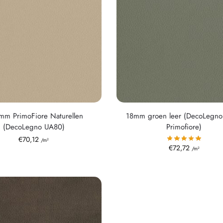
mm PrimoFiore Naturellen
18mm groen leer (DecoLegn
(DecoLegno UA80)
Primofiore)
€
70,12
/m²
€
72,72
/m²