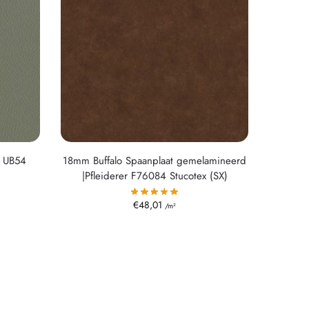
o UB54
18mm Buffalo Spaanplaat gemelamineerd
|Pfleiderer F76084 Stucotex (SX)
€
48,01
/m²