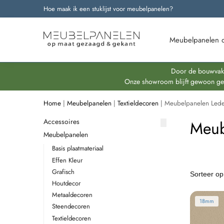
Hoe maak ik een stuklijst voor meubelpanelen?
Onze nieuwste producten
Meubelpanelen 
Door de bouwvakpe
Onze showroom blijft gewoon geop
Home
|
Meubelpanelen
|
Textieldecoren
|
Meubelpanelen Led
Accessoires
Meub
Meubelpanelen
Basis plaatmateriaal
Effen Kleur
Grafisch
Houtdecor
Metaaldecoren
18mm
Steendecoren
Textieldecoren