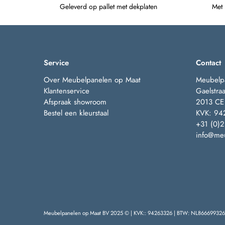
Geleverd op pallet met dekplaten
Met
Service
Contact
Over Meubelpanelen op Maat
Meubelp
Klantenservice
Gaelstraa
Afspraak showroom
2013 CE
Bestel een kleurstaal
KVK: 94
+31 (0)
info@meu
Meubelpanelen op Maat BV 2025 © | KVK:: 94263326 | BTW: NL866699326