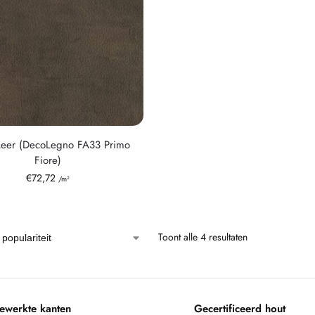
eer (DecoLegno FA33 Primo
Fiore)
€
72,72
/m²
Toont alle 4 resultaten
ewerkte kanten
Gecertificeerd hout