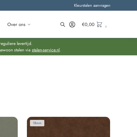
Kleurstalen aanvragen
Over ons
€
0,00
0
Zoeken
guliere levertijd.
gewoon stalen via
stalen-service.nl
.
18mm