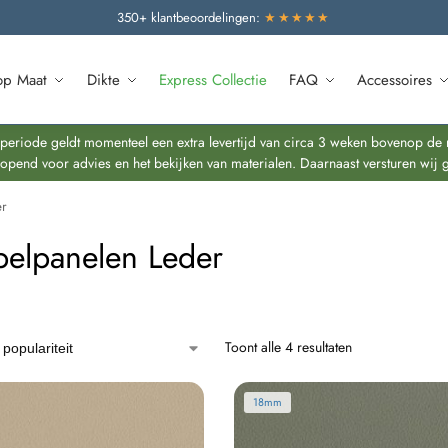
350+ klantbeoordelingen:
★★★★★
op Maat
Dikte
Express Collectie
FAQ
Accessoires
riode geldt momenteel een extra levertijd van circa 3 weken bovenop de re
end voor advies en het bekijken van materialen. Daarnaast versturen wij 
er
elpanelen Leder
Toont alle 4 resultaten
18mm