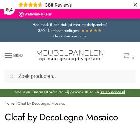
×
368
Reviews
9,4
Hoe maak ik een stuklijst voor meubelpanelen?
★★★★★
350+ klantbeoordelingen:
Kleurstalen aanvragen
MENU
0
Zoeken
Door de bouwvakperiode geldt momenteel een extra levertijd van circa 3 weken
bovenop de reguliere levertijd.
Onze showroom blijft gewoon geopend voor advies en het bekijken van
materialen. Daarnaast versturen wij gewoon stalen via
stalen-service.nl
.
Home
|
Cleaf by DecoLegno Mosaico
Cleaf by DecoLegno Mosaico