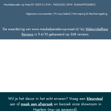
Meubelpanelen op Maat BV 2025 © | KVK:: 94263326 | BTW: NL866699326B01|
Algemene voorwaarden
|
Privacy beleid
|
Herroeping & Klachtenregeling
De waardering van www.meubelpanelen-op-maat.nl/ bij
WebwinkelKeur
Reviews
is 9.4/10 gebaseerd op 368 reviews.
Wil je het decor in het echt ervaren? Vraag een
kleurstaal
aan of
maak een afspraak
en bezoek onze showroom in
Haarlem (ma–za geopend).