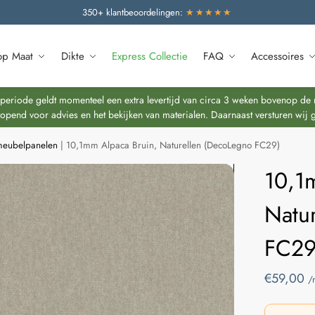
350+ klantbeoordelingen:
★★★★★
op Maat
Dikte
Express Collectie
FAQ
Accessoires
riode geldt momenteel een extra levertijd van circa 3 weken bovenop de re
end voor advies en het bekijken van materialen. Daarnaast versturen wij 
 meubelpanelen
|
10,1mm Alpaca Bruin, Naturellen (DecoLegno FC29)
10,1
Natu
FC29
€
59,00
/