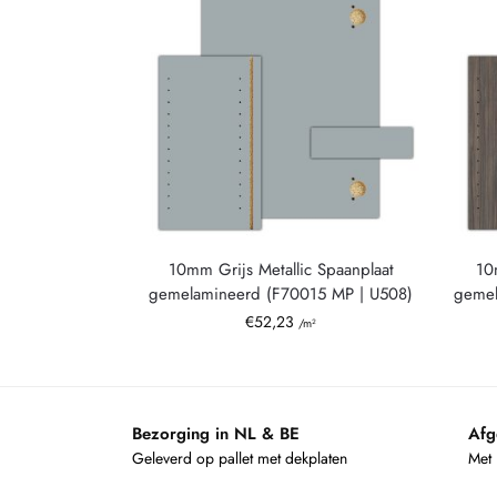
10mm Grijs Metallic Spaanplaat
10
gemelamineerd (F70015 MP | U508)
gemel
€
52,23
/m²
Bezorging in NL & BE
Afg
Geleverd op pallet met dekplaten
Met