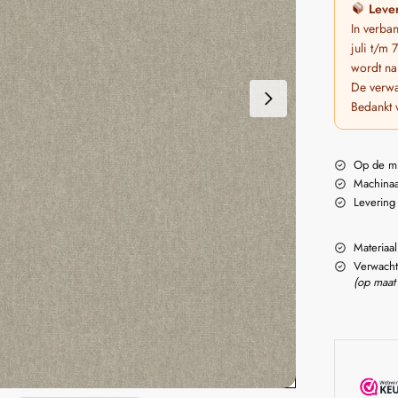
Lever
In verba
juli t/m
wordt na
De verwa
Bedankt 
Op de m
Machinaa
Levering
Materiaal
Verwacht
(op maat