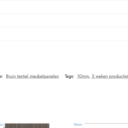
ie:
Bruin textiel meubelpanelen
Tags:
10mm
,
5 weken productiet
mm
10mm