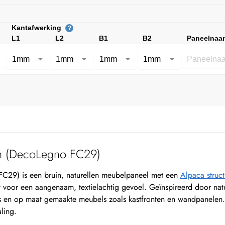
Kantafwerking
?
L1
L2
B1
B2
Paneelnaa
en (DecoLegno FC29)
C29) is een bruin, naturellen meubelpaneel met een
Alpaca struc
gt voor een aangenaam, textielachtig gevoel. Geïnspireerd door natu
eurs en op maat gemaakte meubels zoals kastfronten en wandpanele
aling.