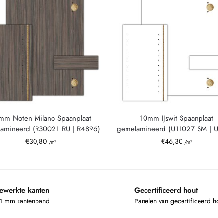
mm Noten Milano Spaanplaat
10mm IJswit Spaanplaat
amineerd (R30021 RU | R4896)
gemelamineerd (U11027 SM | 
€
30,80
€
46,30
/m²
/m²
ewerkte kanten
Gecertificeerd hout
 1 mm kantenband
Panelen van gecertificeerd h