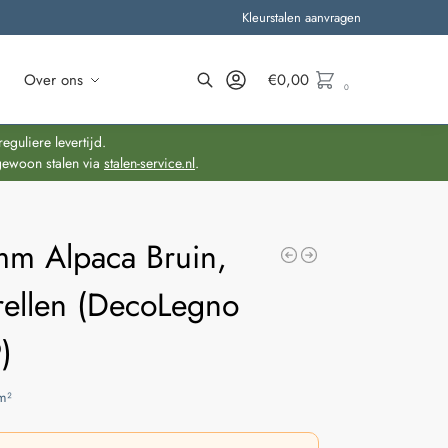
Kleurstalen aanvragen
Over ons
€
0,00
0
Zoeken
guliere levertijd.
gewoon stalen via
stalen-service.nl
.
mm Alpaca Bruin,
rellen (DecoLegno
)
m²