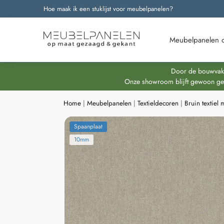
Hoe maak ik een stuklijst voor meubelpanelen?
Onze nieuwste producten
Meubelpanelen 
Door de bouwvakpe
Onze showroom blijft gewoon geop
Home
|
Meubelpanelen
|
Textieldecoren
|
Bruin textiel
Spaanplaat
10mm