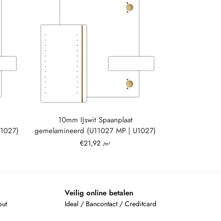
10mm IJswit Spaanplaat
U1027)
gemelamineerd (U11027 MP | U1027)
€
21,92
/m²
Veilig online betalen
out
Ideal / Bancontact / Creditcard