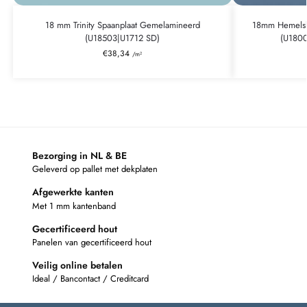
18 mm Trinity Spaanplaat Gemelamineerd
18mm Hemelsb
(U18503|U1712 SD)
(U1800
€
38,34
/m²
Bezorging in NL & BE
Geleverd op pallet met dekplaten
Afgewerkte kanten
Met 1 mm kantenband
Gecertificeerd hout
Panelen van gecertificeerd hout
Veilig online betalen
Ideal / Bancontact / Creditcard