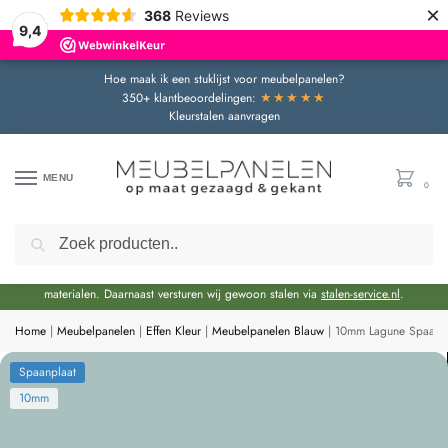
×
368
Reviews
9,4
Hoe maak ik een stuklijst voor meubelpanelen?
★★★★★
350+ klantbeoordelingen:
Kleurstalen aanvragen
MENU
0
Zoeken
Door de bouwvakperiode geldt momenteel een extra levertijd van circa 3 weken
bovenop de reguliere levertijd.
Onze showroom blijft gewoon geopend voor advies en het bekijken van
materialen. Daarnaast versturen wij gewoon stalen via
stalen-service.nl
.
Home
|
Meubelpanelen
|
Effen Kleur
|
Meubelpanelen Blauw
|
10mm Lagune Spaanpl
Spaanplaat
10mm