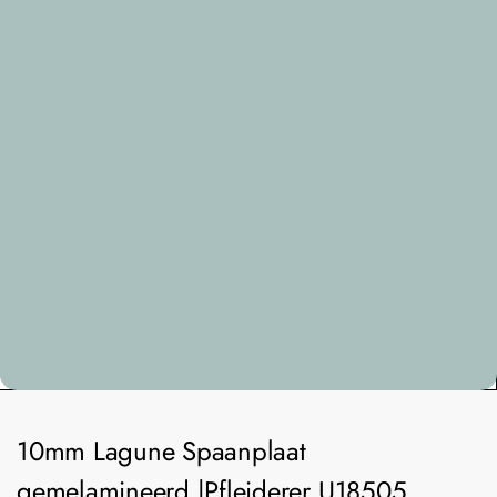
10mm Lagune Spaanplaat
gemelamineerd |Pfleiderer U18505