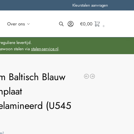
Kleurstalen aanvragen
Over ons
€
0,00
0
Zoeken
guliere levertijd.
gewoon stalen via
stalen-service.nl
.
m Baltisch Blauw
nplaat
lamineerd (U545
m²