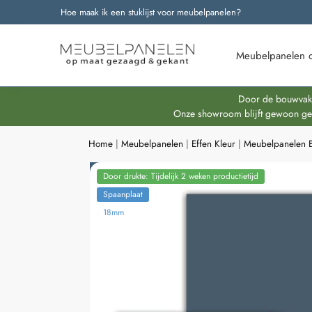
Hoe maak ik een stuklijst voor meubelpanelen?
Onze nieuwste producten
Meubelpanelen 
Door de bouwvakpe
Onze showroom blijft gewoon geop
Home
|
Meubelpanelen
|
Effen Kleur
|
Meubelpanelen 
Door drukte: Tijdelijk 2 weken productietijd
Spaanplaat
18mm