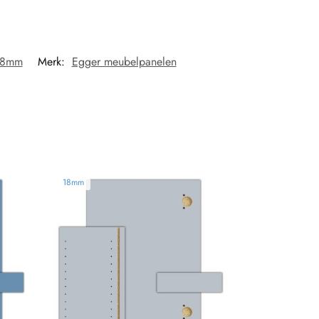
18mm
Merk:
Egger meubelpanelen
18mm