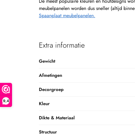
De meest populaire kleuren en houtdesigns word
meubelpanelen worden dus sneller (altijd binn
Spaanplaat meubelpanelen.
Extra informatie
Gewicht
Afmetingen
Decorgroep
9,4
Kleur
Dikte & Materiaal
Structuur