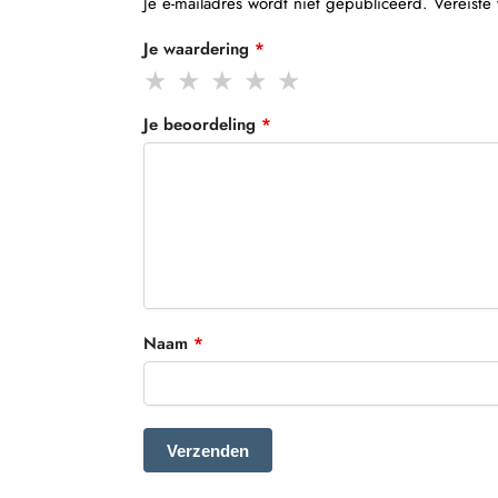
Je e-mailadres wordt niet gepubliceerd.
Vereiste
Je waardering
*
Je beoordeling
*
Naam
*