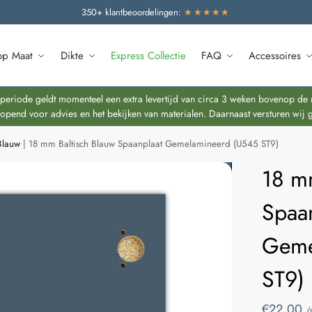
350+ klantbeoordelingen:
★★★★★
op Maat
Dikte
Express Collectie
FAQ
Accessoires
riode geldt momenteel een extra levertijd van circa 3 weken bovenop de re
end voor advies en het bekijken van materialen. Daarnaast versturen wij 
Blauw
|
18 mm Baltisch Blauw Spaanplaat Gemelamineerd (U545 ST9)
18 m
Spaa
Geme
ST9)
€
22,00
/