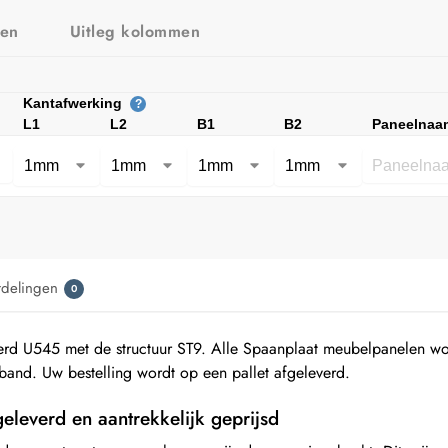
zen
Uitleg kolommen
Kantafwerking
?
L1
L2
B1
B2
Paneelnaa
rdelingen
0
rd U545 met de structuur ST9. Alle Spaanplaat meubelpanelen 
and. Uw bestelling wordt op een pallet afgeleverd.
geleverd en aantrekkelijk geprijsd