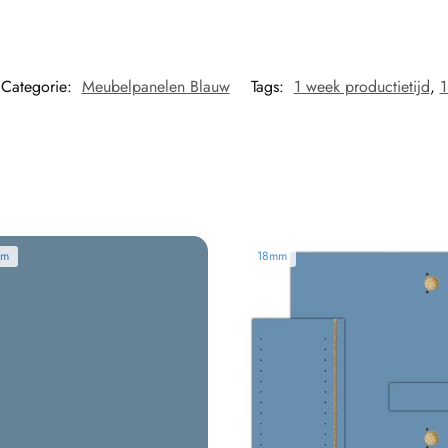
Categorie:
Meubelpanelen Blauw
Tags:
1 week productietijd
,
mm
18mm