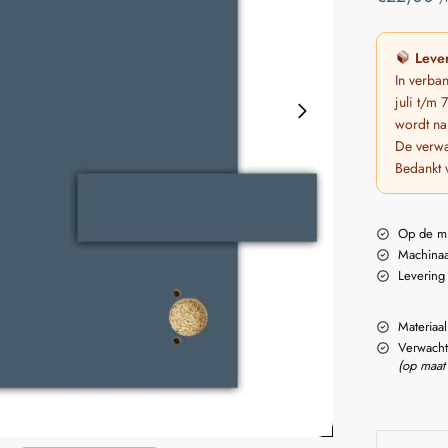
Lever
In verba
juli t/m
wordt na
De verwa
Bedankt 
Op de m
Machinaa
Levering
Materiaal
Verwacht
(op maat